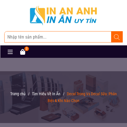
0
Trang chủ
/
Tìm Hiểu Về In Ấn
/
Decal Trong Vs Decal Sữa: Phân
Biệt & Khi Nào Chọn