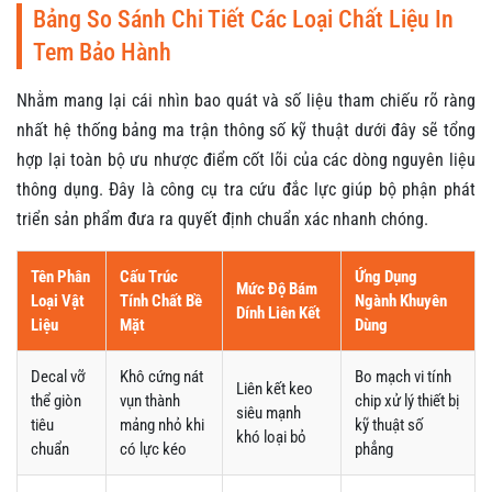
Bảng So Sánh Chi Tiết Các Loại Chất Liệu In
Tem Bảo Hành
Nhằm mang lại cái nhìn bao quát và số liệu tham chiếu rõ ràng
nhất hệ thống bảng ma trận thông số kỹ thuật dưới đây sẽ tổng
hợp lại toàn bộ ưu nhược điểm cốt lõi của các dòng nguyên liệu
thông dụng. Đây là công cụ tra cứu đắc lực giúp bộ phận phát
triển sản phẩm đưa ra quyết định chuẩn xác nhanh chóng.
Tên Phân
Cấu Trúc
Ứng Dụng
Mức Độ Bám
Loại Vật
Tính Chất Bề
Ngành Khuyên
Dính Liên Kết
Liệu
Mặt
Dùng
Decal vỡ
Khô cứng nát
Bo mạch vi tính
Liên kết keo
thể giòn
vụn thành
chip xử lý thiết bị
siêu mạnh
tiêu
mảng nhỏ khi
kỹ thuật số
khó loại bỏ
chuẩn
có lực kéo
phẳng