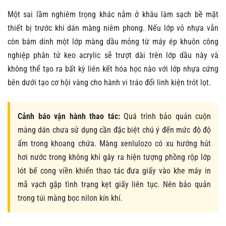
Một sai lầm nghiêm trọng khác nằm ở khâu làm sạch bề mặt
thiết bị trước khi dán màng niêm phong. Nếu lớp vỏ nhựa vẫn
còn bám dính một lớp màng dầu mỏng từ máy ép khuôn công
nghiệp phân tử keo acrylic sẽ trượt dài trên lớp dầu này và
không thể tạo ra bất kỳ liên kết hóa học nào với lớp nhựa cứng
bên dưới tạo cơ hội vàng cho hành vi tráo đổi linh kiện trót lọt.
Cảnh báo vận hành thao tác:
Quá trình bảo quản cuộn
màng dán chưa sử dụng cần đặc biệt chú ý đến mức độ độ
ẩm trong khoang chứa. Màng xenlulozo có xu hướng hút
hơi nước trong không khí gây ra hiện tượng phồng rộp lớp
lót bế cong viền khiến thao tác đưa giấy vào khe máy in
mã vạch gặp tình trạng kẹt giấy liên tục. Nên bảo quản
trong túi màng bọc nilon kín khí.