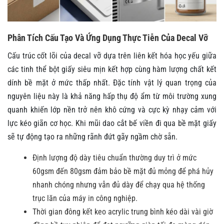
Phân Tích Cấu Tạo Và Ứng Dụng Thực Tiễn Của Decal Vỡ
Cấu trúc cốt lõi của decal vỡ dựa trên liên kết hóa học yếu giữa
các tinh thể bột giấy siêu mịn kết hợp cùng hàm lượng chất kết
dính bề mặt ở mức thấp nhất. Đặc tính vật lý quan trọng của
nguyên liệu này là khả năng hấp thụ độ ẩm từ môi trường xung
quanh khiến lớp nền trở nên khô cứng và cực kỳ nhạy cảm với
lực kéo giãn cơ học. Khi mũi dao cắt bế viền đi qua bề mặt giấy
sẽ tự động tạo ra những rãnh đứt gãy ngầm chờ sẵn.
Định lượng độ dày tiêu chuẩn thường duy trì ở mức
60gsm đến 80gsm đảm bảo bề mặt đủ mỏng để phá hủy
nhanh chóng nhưng vẫn đủ dày để chạy qua hệ thống
trục lăn của máy in công nghiệp.
Thời gian đông kết keo acrylic trung bình kéo dài vài giờ