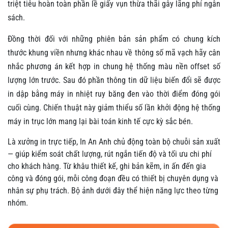
triệt tiêu hoàn toàn phần lề giấy vụn thừa thãi gây lãng phí ngân
sách.
Đồng thời đối với những phiên bản sản phẩm có chung kích
thước khung viền nhưng khác nhau về thông số mã vạch hãy cân
nhắc phương án kết hợp in chung hệ thống màu nền offset số
lượng lớn trước. Sau đó phần thông tin dữ liệu biến đổi sẽ được
in dập bằng máy in nhiệt ruy băng đen vào thời điểm đóng gói
cuối cùng. Chiến thuật này giảm thiểu số lần khởi động hệ thống
máy in trục lớn mang lại bài toán kinh tế cực kỳ sắc bén.
Là xưởng in trực tiếp, In An Anh chủ động toàn bộ chuỗi sản xuất
— giúp kiểm soát chất lượng, rút ngắn tiến độ và tối ưu chi phí
cho khách hàng. Từ khâu thiết kế, ghi bản kẽm, in ấn đến gia
công và đóng gói, mỗi công đoạn đều có thiết bị chuyên dụng và
nhân sự phụ trách. Bộ ảnh dưới đây thể hiện năng lực theo từng
nhóm.