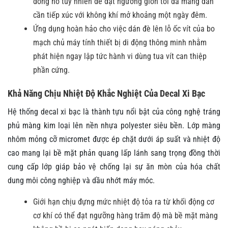
đồng hồ tuy nhiên để đạt ngưỡng giòn tối đa màng dán
cần tiếp xúc với không khí mở khoảng một ngày đêm.
Ứng dụng hoàn hảo cho việc dán đè lên lỗ ốc vít của bo
mạch chủ máy tính thiết bị di động thông minh nhằm
phát hiện ngay lập tức hành vi dùng tua vít can thiệp
phần cứng.
Khả Năng Chịu Nhiệt Độ Khắc Nghiệt Của Decal Xi Bạc
Hệ thống decal xi bạc là thành tựu nổi bật của công nghệ tráng
phủ màng kim loại lên nền nhựa polyester siêu bền. Lớp màng
nhôm mỏng cỡ micromet được ép chặt dưới áp suất và nhiệt độ
cao mang lại bề mặt phản quang lấp lánh sang trọng đồng thời
cung cấp lớp giáp bảo vệ chống lại sự ăn mòn của hóa chất
dung môi công nghiệp và dầu nhớt máy móc.
Giới hạn chịu đựng mức nhiệt độ tỏa ra từ khối động cơ
cơ khí có thể đạt ngưỡng hàng trăm độ mà bề mặt màng