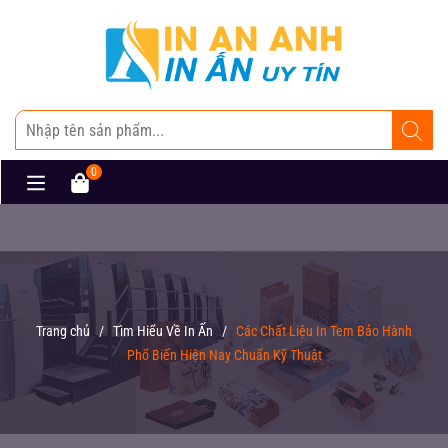
0
Trang chủ
/
Tìm Hiểu Về In Ấn
/
Các Chất Liệu In Tem Bảo Hành
Phổ Biến Hiện Nay Chuẩn Kỹ Thuật