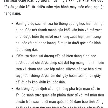
sản xuất đồng loạt. Bộ tiêu chí đánh giá kỹ thuật khắt khe dưới
đây được đúc kết từ nhiều năm vận hành máy móc công nghiệp
hạng nặng.
Đánh giá độ sắc nét của hệ thống quang học hiển thị nội
dung. Các nét thanh mảnh của khối văn bản và mã vạch
phải được hiển thị mượt mà không xuất hiện tình trạng
gai góc vỡ hạt hoặc loang lổ mực in dưới góc nhìn kính
lúp phóng đại.
Kiểm tra dung sai đường cấn bế biên dạng hình học.
Lưỡi dao bế chỉ được phép cắt đứt lớp màng hiển thị bên
trên và chạm nhẹ vào lớp màng silicon bảo vệ bên dưới
tuyệt đối không được làm đứt gãy hoàn toàn phần giấy
đế lót gây khó khăn khi bóc dán.
Đo lường độ ổn định của hệ thống pha trộn màu sắc in
ấn. So sánh trực quan sản phẩm thực tế với mã màu tiêu
chuẩn trên sách phối màu quốc tế để đảm bảo tính đồng