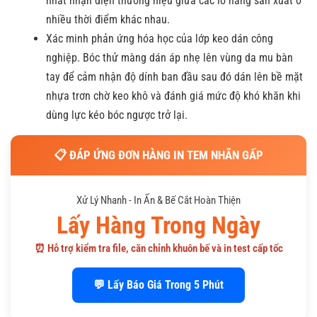
nhất nhận diện thương hiệu giữa các lô hàng sản xuất ở
nhiều thời điểm khác nhau.
Xác minh phản ứng hóa học của lớp keo dán công
nghiệp. Bóc thử màng dán áp nhẹ lên vùng da mu bàn
tay để cảm nhận độ dính ban đầu sau đó dán lên bề mặt
nhựa trơn chờ keo khô và đánh giá mức độ khó khăn khi
dùng lực kéo bóc ngược trở lại.
📋 ĐÁP ỨNG ĐƠN HÀNG IN TEM NHÃN GẤP
Xử Lý Nhanh - In Ấn & Bế Cắt Hoàn Thiện
Lấy Hàng Trong Ngày
⏰ Hỗ trợ kiểm tra file, căn chỉnh khuôn bế và in test cấp tốc
💬 Lấy Báo Giá Trong 5 Phút