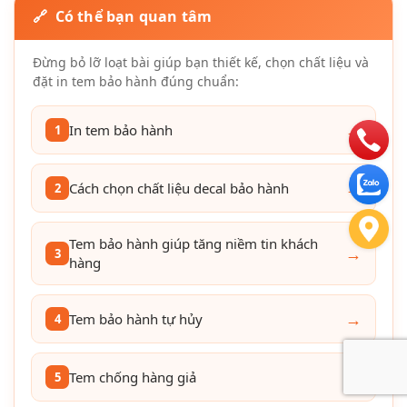
🔗 Có thể bạn quan tâm
Đừng bỏ lỡ loạt bài giúp bạn thiết kế, chọn chất liệu và
đặt in tem bảo hành đúng chuẩn:
→
In tem bảo hành
1
→
Cách chọn chất liệu decal bảo hành
2
Tem bảo hành giúp tăng niềm tin khách
→
3
hàng
→
Tem bảo hành tự hủy
4
→
Tem chống hàng giả
5