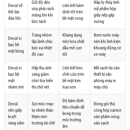
Giữ độ dẻo
Nắp lọ thủy tinh
Decal vỡ
Liên kết bám
vừa phải rách
mỹ phẩm hộp
thể dai
dính tốt trên
mảng lớn khi
giấy nếp gấp
đàn hồi
bề mặt cong
bóc tách
vuông
Tráng nhôm
Kháng dung
Bơm nước máy
Decal xi
lấp lánh chịu
môi hóa chất
nén khí linh kiện
bạc bề
bức xạ nhiệt
dầu mỡ cực
khoang động cơ
mặt bóng
độ cao
tốt
xe máy
Decal xi
Hấp thụ ánh
Liên kết keo
Mã vạch tài sản
bạc bề
sáng giảm
vĩnh cửu trên
thiết bị văn
mặt
chói lóa hiển
bề mặt kim
phòng máy in
nhám mờ
thị chữ nét
loại sơn
máy chủ
Độ bám dính
Decal
Sợi mộc mạc
Đóng gói thủ
tiêu chuẩn dễ
nền giấy
tự nhiên thân
công hộp carton
bong trong
kraft
thiện môi
sản phẩm nông
môi trường
vàng sẫm
trường tái chế
sản sạch
ẩm