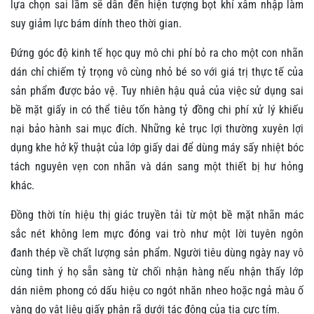
lựa chọn sai lầm sẽ dẫn đến hiện tượng bọt khí xâm nhập làm
suy giảm lực bám dính theo thời gian.
Đứng góc độ kinh tế học quy mô chi phí bỏ ra cho một con nhãn
dán chỉ chiếm tỷ trọng vô cùng nhỏ bé so với giá trị thực tế của
sản phẩm được bảo vệ. Tuy nhiên hậu quả của việc sử dụng sai
bề mặt giấy in có thể tiêu tốn hàng tỷ đồng chi phí xử lý khiếu
nại bảo hành sai mục đích. Những kẻ trục lợi thường xuyên lợi
dụng khe hở kỹ thuật của lớp giấy dai để dùng máy sấy nhiệt bóc
tách nguyên vẹn con nhãn và dán sang một thiết bị hư hỏng
khác.
Đồng thời tín hiệu thị giác truyền tải từ một bề mặt nhãn mác
sắc nét không lem mực đóng vai trò như một lời tuyên ngôn
đanh thép về chất lượng sản phẩm. Người tiêu dùng ngày nay vô
cùng tinh ý họ sẵn sàng từ chối nhận hàng nếu nhận thấy lớp
dán niêm phong có dấu hiệu co ngót nhăn nheo hoặc ngả màu ố
vàng do vật liệu giấy phân rã dưới tác động của tia cực tím.