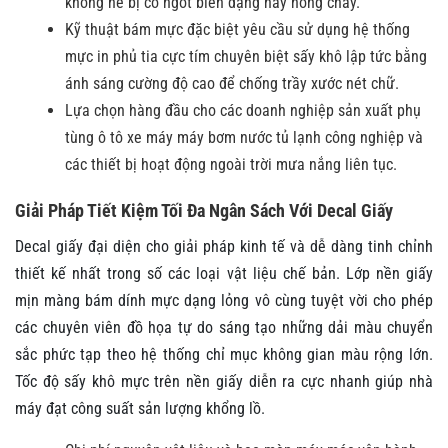
không hề bị co ngót biến dạng hay nóng chảy.
Kỹ thuật bám mực đặc biệt yêu cầu sử dụng hệ thống
mực in phủ tia cực tím chuyên biệt sấy khô lập tức bằng
ánh sáng cường độ cao để chống trầy xước nét chữ.
Lựa chọn hàng đầu cho các doanh nghiệp sản xuất phụ
tùng ô tô xe máy máy bơm nước tủ lạnh công nghiệp và
các thiết bị hoạt động ngoài trời mưa nắng liên tục.
Giải Pháp Tiết Kiệm Tối Đa Ngân Sách Với Decal Giấy
Decal giấy đại diện cho giải pháp kinh tế và dễ dàng tinh chỉnh
thiết kế nhất trong số các loại vật liệu chế bản. Lớp nền giấy
mịn màng bám dính mực dạng lỏng vô cùng tuyệt vời cho phép
các chuyên viên đồ họa tự do sáng tạo những dải màu chuyển
sắc phức tạp theo hệ thống chỉ mục không gian màu rộng lớn.
Tốc độ sấy khô mực trên nền giấy diễn ra cực nhanh giúp nhà
máy đạt công suất sản lượng khổng lồ.