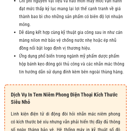
Chi phí nguyên vật liệu và hao mòn máy móc vận hành
đạt mức thấp kỷ lục mang lại lợi thế cạnh tranh về giá
thành bao bì cho những sản phẩm có biên độ lợi nhuận
mỏng.
Dễ dàng kết hợp cùng kỹ thuật gia công sau in như cán
màng nilon mờ bảo vệ chống nước nhẹ hoặc ép nhũ
đồng nổi bật logo định vị thương hiệu.
Ứng dụng phổ biến trong ngành mỹ phẩm dược phẩm
hộp bánh kẹo đóng gói thủ công và các nhãn mác thông
tin hướng dẫn sử dụng đính kèm bên ngoài thùng hàng.
Dịch Vụ In Tem Niêm Phong Điện Thoại Kích Thước
Siêu Nhỏ
Linh kiện điện tử di động đòi hỏi nhãn mác niêm phong
có kích thước bé xíu nhưng vẫn phải hiển thị đầy đủ thông
số ngày tháng bảo vệ. Hệ thống máy in kỹ thuật số độ