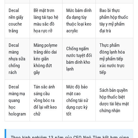
Decal
Bề mặt trơn
Mức bám dính
Bao bì thực
nền giấy
láng tái tạo hệ
đa dạng tùy
phẩm hộp thuốc
couche
màu sắc đồ
thuộc loại keo
tây y mỹ phẩm
trắng
họa rực rỡ
acrylic
đại trà
Decal
Màng polyme
Thực phẩm
Chống ngấm
màng
trắng dẻo dai
đông lạnh hóa
nước tuyệt đối
nhựa sữa
kéo giãn
mỹ phẩm tiếp
bám dính kho
chống
không đứt
xúc nước trực
lạnh
rách
gãy
tiếp
Decal
Tán sắc ánh
Mức độ bảo
Sách bản quyền
màng mạ
sáng cầu
mật cao
hộp thuốc biệt
quang
vồng bóc ra
chống tái sử
dược tài liệu mật
học
để lại vết keo
dụng cực kỳ
chứng nhận
hologram
chữ
tốt
Theo kinh nghiệm 13 năm của CEO Ngô Tâm kết hợp cùng