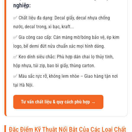
nghiệp:
✅ Chất liệu đa dạng: Decal giấy, decal nhựa chống
nước, decal trong, xi bạc, kraft...
✅ Gia công cao cấp: Cán màng mờ/bóng bảo vệ, ép kim
logo, bế demi đứt nửa chuẩn xác mọi hình dáng.
✅ Keo dính siêu chắc: Phù hợp dán chai lọ thủy tinh,
hộp nhựa, túi zip, bao bì giấy, thùng carton.
✅ Màu sắc rực rỡ, không lem nhòe – Giao hàng tận nơi
tại Hà Nội.
Tư vấn chất liệu & quy cách phù hợp →
Đặc Điểm Kỹ Thuật Nổi Bật Của Các Loại Chất