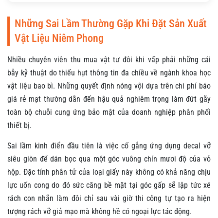
Những Sai Lầm Thường Gặp Khi Đặt Sản Xuất
Vật Liệu Niêm Phong
Nhiều chuyên viên thu mua vật tư đôi khi vấp phải những cái
bẫy kỹ thuật do thiếu hụt thông tin đa chiều về ngành khoa học
vật liệu bao bì. Những quyết định nóng vội dựa trên chi phí báo
giá rẻ mạt thường dẫn đến hậu quả nghiêm trọng làm đứt gãy
toàn bộ chuỗi cung ứng bảo mật của doanh nghiệp phân phối
thiết bị.
Sai lầm kinh điển đầu tiên là việc cố gắng ứng dụng decal vỡ
siêu giòn để dán bọc qua một góc vuông chín mươi độ của vỏ
hộp. Đặc tính phân tử của loại giấy này không có khả năng chịu
lực uốn cong do đó sức căng bề mặt tại góc gấp sẽ lập tức xé
rách con nhãn làm đôi chỉ sau vài giờ thi công tự tạo ra hiện
tượng rách vỡ giả mạo mà không hề có ngoại lực tác động.