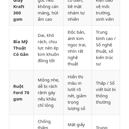
Giấy
góc nếu
cổ điển,
kiện bảo
Kraft
không cán
bề mặt
vệ môi
300
màng, hút
nhám tự
trường,
gsm
ẩm cao
nhiên
sinh viên
Độc bản,
Trung
Dai, khó
ánh kim
bình cao /
Bìa Mỹ
rách, chịu
ngọc trai,
Sổ nghệ
Thuật
lực nén ép
nhìn rất
thuật, sổ
Có Gân
kim khuôn
nghệ
kiến trúc
đồng tốt
thuật
sư
Hiển thị
Mỏng nhẹ,
màu in
Thấp / Sổ
Ruột
dễ bị rách
lưới rõ
viết bút bi
Ford 70
rãnh gáy
nét, giảm
thông
gsm
nếu khâu
trọng
thường
chỉ lỏng
lượng sổ
Chống
Mặt giấy
thấm
Trung