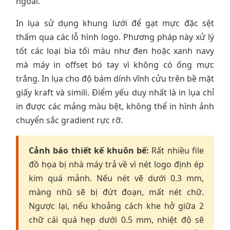
ngoài.
In lụa sử dụng khung lưới để gạt mực đặc sệt
thấm qua các lỗ hình logo. Phương pháp này xử lý
tốt các loại bìa tối màu như đen hoặc xanh navy
mà máy in offset bó tay vì không có ống mực
trắng. In lụa cho độ bám dính vĩnh cửu trên bề mặt
giấy kraft và simili. Điểm yếu duy nhất là in lụa chỉ
in được các mảng màu bệt, không thể in hình ảnh
chuyển sắc gradient rực rỡ.
Cảnh báo thiết kế khuôn bế:
Rất nhiều file
đồ họa bị nhà máy trả về vì nét logo định ép
kim quá mảnh. Nếu nét vẽ dưới 0.3 mm,
màng nhũ sẽ bị đứt đoạn, mất nét chữ.
Ngược lại, nếu khoảng cách khe hở giữa 2
chữ cái quá hẹp dưới 0.5 mm, nhiệt độ sẽ