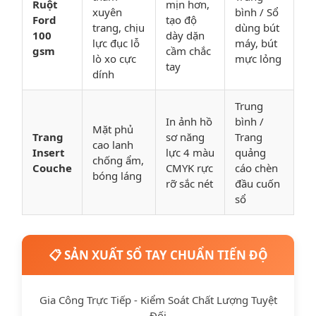
Ruột
mịn hơn,
xuyên
bình / Sổ
Ford
tạo độ
trang, chịu
dùng bút
100
dày dặn
lực đục lỗ
máy, bút
gsm
cầm chắc
lò xo cực
mực lỏng
tay
dính
Trung
In ảnh hồ
bình /
Mặt phủ
Trang
sơ năng
Trang
cao lanh
Insert
lực 4 màu
quảng
chống ẩm,
Couche
CMYK rực
cáo chèn
bóng láng
rỡ sắc nét
đầu cuốn
sổ
📋 SẢN XUẤT SỔ TAY CHUẨN TIẾN ĐỘ
Gia Công Trực Tiếp - Kiểm Soát Chất Lượng Tuyệt
Đối