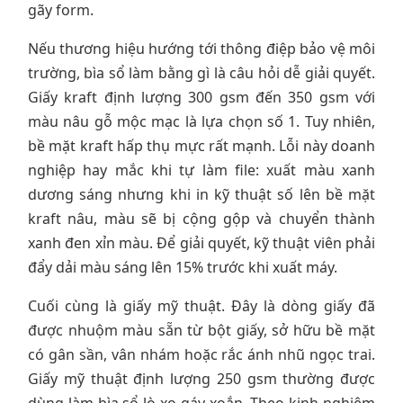
gãy form.
Nếu thương hiệu hướng tới thông điệp bảo vệ môi
trường, bìa sổ làm bằng gì là câu hỏi dễ giải quyết.
Giấy kraft định lượng 300 gsm đến 350 gsm với
màu nâu gỗ mộc mạc là lựa chọn số 1. Tuy nhiên,
bề mặt kraft hấp thụ mực rất mạnh. Lỗi này doanh
nghiệp hay mắc khi tự làm file: xuất màu xanh
dương sáng nhưng khi in kỹ thuật số lên bề mặt
kraft nâu, màu sẽ bị cộng gộp và chuyển thành
xanh đen xỉn màu. Để giải quyết, kỹ thuật viên phải
đẩy dải màu sáng lên 15% trước khi xuất máy.
Cuối cùng là giấy mỹ thuật. Đây là dòng giấy đã
được nhuộm màu sẵn từ bột giấy, sở hữu bề mặt
có gân sần, vân nhám hoặc rắc ánh nhũ ngọc trai.
Giấy mỹ thuật định lượng 250 gsm thường được
dùng làm bìa sổ lò xo gáy xoắn. Theo kinh nghiệm