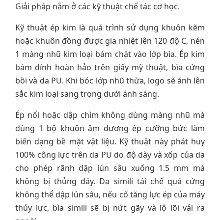
Giải pháp nằm ở các kỹ thuật chế tác cơ học.
Kỹ thuật ép kim là quá trình sử dụng khuôn kẽm
hoặc khuôn đồng được gia nhiệt lên 120 độ C, nén
1 màng nhũ kim loại bám chặt vào lớp bìa. Ép kim
bám dính hoàn hảo trên giấy mỹ thuật, bìa cứng
bồi và da PU. Khi bóc lớp nhũ thừa, logo sẽ ánh lên
sắc kim loại sang trọng dưới ánh sáng.
Ép nổi hoặc dập chìm không dùng màng nhũ mà
dùng 1 bộ khuôn âm dương ép cưỡng bức làm
biến dạng bề mặt vật liệu. Kỹ thuật này phát huy
100% công lực trên da PU do độ dày và xốp của da
cho phép rãnh dập lún sâu xuống 1.5 mm mà
không bị thủng đáy. Da simili tái chế quá cứng
không thể dập lún sâu, nếu cố tăng lực ép của máy
thủy lực, bìa simili sẽ bị nứt gãy và lộ lõi vải ra