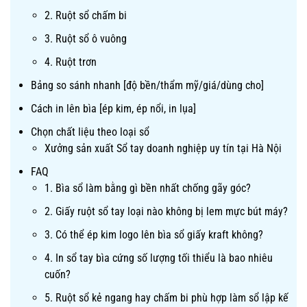
2. Ruột sổ chấm bi
3. Ruột sổ ô vuông
4. Ruột trơn
Bảng so sánh nhanh [độ bền/thẩm mỹ/giá/dùng cho]
Cách in lên bìa [ép kim, ép nổi, in lụa]
Chọn chất liệu theo loại sổ
Xưởng sản xuất Sổ tay doanh nghiệp uy tín tại Hà Nội
FAQ
1. Bìa sổ làm bằng gì bền nhất chống gãy góc?
2. Giấy ruột sổ tay loại nào không bị lem mực bút máy?
3. Có thể ép kim logo lên bìa sổ giấy kraft không?
4. In sổ tay bìa cứng số lượng tối thiểu là bao nhiêu
cuốn?
5. Ruột sổ kẻ ngang hay chấm bi phù hợp làm sổ lập kế