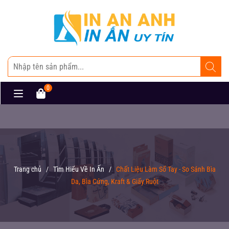
0
Trang chủ
/
Tìm Hiểu Về In Ấn
/
Chất Liệu Làm Sổ Tay - So Sánh Bìa
Da, Bìa Cứng, Kraft & Giấy Ruột