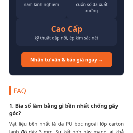
năm kinh nghiệm
cuốn sổ đã xuất
xưởng
Cao Cấp
kỹ thuật dập nổi, ép kim sắc nét
Nhận tư vấn & báo giá ngay →
FAQ
1. Bìa sổ làm bằng gì bền nhất chống gãy
góc?
Vật liệu bền nhất là da PU bọc ngoài lớp carton
lạnh độ dày 3 mm. Sự kết hợp này mang lại khả