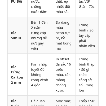
PU Bồi
nước,
thật, ép
tác VIP,
chống
nhiệt đổi
Giám đốc
xước dăm
màu sâu
Bền 1 đến
Đa dạng
Trung
2 năm,
màu
bình / Sổ
Bìa
cứng cáp
neon rực
tay cấp
Simili
nhưng dễ
rỡ, bề
phát
nứt gãy
mặt bóng
nhân viên
viền
mờ
In offset
Trung
Form hộp
đa sắc 16
bình thấp
Bìa
tuyệt đối,
triệu
/ Sổ ghi
Cứng
không
màu, cán
chép
Carton
cong vênh
màng
công sở
2 mm
4 góc
chống
số lượng
xước
lớn
Bìa
Dễ quăn
Mộc mạc,
Thấp / Sự