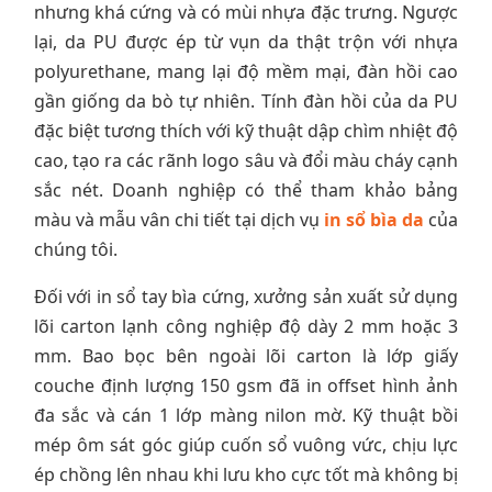
nhưng khá cứng và có mùi nhựa đặc trưng. Ngược
lại, da PU được ép từ vụn da thật trộn với nhựa
polyurethane, mang lại độ mềm mại, đàn hồi cao
gần giống da bò tự nhiên. Tính đàn hồi của da PU
đặc biệt tương thích với kỹ thuật dập chìm nhiệt độ
cao, tạo ra các rãnh logo sâu và đổi màu cháy cạnh
sắc nét. Doanh nghiệp có thể tham khảo bảng
màu và mẫu vân chi tiết tại dịch vụ
in sổ bìa da
của
chúng tôi.
Đối với in sổ tay bìa cứng, xưởng sản xuất sử dụng
lõi carton lạnh công nghiệp độ dày 2 mm hoặc 3
mm. Bao bọc bên ngoài lõi carton là lớp giấy
couche định lượng 150 gsm đã in offset hình ảnh
đa sắc và cán 1 lớp màng nilon mờ. Kỹ thuật bồi
mép ôm sát góc giúp cuốn sổ vuông vức, chịu lực
ép chồng lên nhau khi lưu kho cực tốt mà không bị