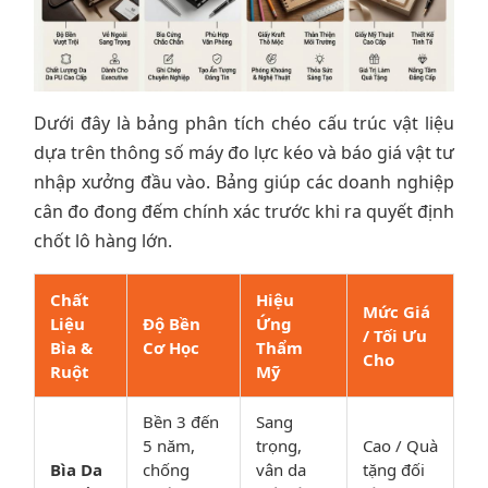
Dưới đây là bảng phân tích chéo cấu trúc vật liệu
dựa trên thông số máy đo lực kéo và báo giá vật tư
nhập xưởng đầu vào. Bảng giúp các doanh nghiệp
cân đo đong đếm chính xác trước khi ra quyết định
chốt lô hàng lớn.
Chất
Hiệu
Mức Giá
Liệu
Độ Bền
Ứng
/ Tối Ưu
Bìa &
Cơ Học
Thẩm
Cho
Ruột
Mỹ
Bền 3 đến
Sang
5 năm,
trọng,
Cao / Quà
Bìa Da
chống
vân da
tặng đối