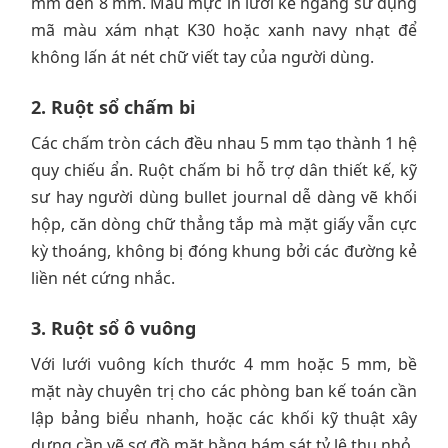
mm đến 8 mm. Màu mực in lưới kẻ ngang sử dụng
mã màu xám nhạt K30 hoặc xanh navy nhạt để
không lấn át nét chữ viết tay của người dùng.
2. Ruột sổ chấm bi
Các chấm tròn cách đều nhau 5 mm tạo thành 1 hệ
quy chiếu ẩn. Ruột chấm bi hỗ trợ dân thiết kế, kỹ
sư hay người dùng bullet journal dễ dàng vẽ khối
hộp, căn dòng chữ thẳng tắp mà mặt giấy vẫn cực
kỳ thoáng, không bị đóng khung bởi các đường kẻ
liền nét cứng nhắc.
3. Ruột sổ ô vuông
Với lưới vuông kích thước 4 mm hoặc 5 mm, bề
mặt này chuyên trị cho các phòng ban kế toán cần
lập bảng biểu nhanh, hoặc các khối kỹ thuật xây
dựng cần vẽ sơ đồ mặt bằng bám sát tỷ lệ thu nhỏ.