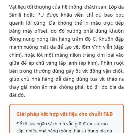
Vật liệu tối thượng của hệ thống khách sạn. Lớp da
Simili hoặc PU được khâu viền chỉ dù bao bọc
quanh lõi cứng. Da không thể in màu trực tiếp
bằng máy offset, do đó xưởng phải dùng khuôn
đồng nung nóng lên hàng trăm độ C. Khuôn đập
mạnh xuống mặt da để tạo vết lõm vĩnh viễn (dập
chìm), hoặc lót một màng nilon tráng kim loại vào
giữa để ép chữ vàng lấp lánh (ép kim). Phần ruột
bên trong thường dùng gáy ốc vít đồng vặn chốt,
giúp chủ nhà hàng dễ dàng dùng tua vít tháo ra
thay giá món ăn mà không phải bỏ đi lớp bìa da
đắt đỏ.
Giải pháp kết hợp vật liệu cho chuỗi F&B
Để tối ưu ngân sách mà vẫn giữ được sự cao
cấp, nhiều nhà hàng thông thái sử dụng bìa da