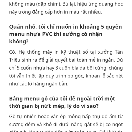
không màu (dập chìm). Bù lại, hiệu ứng quang học
này trông đẳng cấp hơn in màu rất nhiều.
Quán nhỏ, tôi chỉ muốn in khoảng 5 quyển
menu nhựa PVC thì xưởng có nhận
không?
Có. Hệ thống máy in kỹ thuật số tại xưởng Tân
Triều sinh ra để giải quyết bài toán mẻ in ngắn. Dù
chỉ 5 cuốn nhựa hay 3 cuốn bìa da bồi cứng, chúng
tôi vẫn thiết lập quy trình bo góc, khoan lỗ sắc nét
như các lô hàng ngàn bản.
Bảng menu gỗ của tôi để ngoài trời một
thời gian bị nứt mép, lý do vì sao?
Gỗ tự nhiên hoặc ván ép mỏng hấp thụ độ ẩm từ
sương đêm và khô đi dưới nắng gắt sẽ bị co ngót