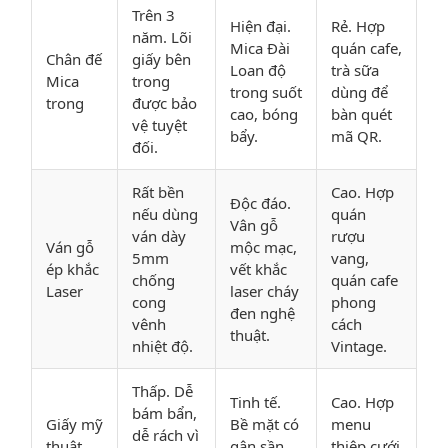
Trên 3
Hiện đại.
Rẻ. Hợp
năm. Lõi
Mica Đài
quán cafe,
Chân đế
giấy bên
Loan độ
trà sữa
Mica
trong
trong suốt
dùng để
trong
được bảo
cao, bóng
bàn quét
vệ tuyệt
bẩy.
mã QR.
đối.
Rất bền
Cao. Hợp
Độc đáo.
nếu dùng
quán
Vân gỗ
ván dày
rượu
Ván gỗ
mộc mạc,
5mm
vang,
ép khắc
vết khắc
chống
quán cafe
Laser
laser cháy
cong
phong
đen nghệ
vênh
cách
thuật.
nhiệt độ.
Vintage.
Thấp. Dễ
Tinh tế.
Cao. Hợp
bám bẩn,
Giấy mỹ
Bề mặt có
menu
dễ rách vì
thuật
gân sần,
thiệp cưới