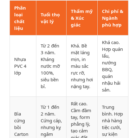
Phân
Thẩm mỹ
Chi phí &
loại
Tuổi thọ
& Xúc
Ngành
chất
vật lý
giác
phù hợp
liệu
Khá cao.
Từ 2 đến
Khá. Bề
Hợp quán
3 năm.
mặt láng
lẩu,
Nhựa
Kháng
mịn, in
nướng
PVC 4
nước mỡ
màu sắc
BBQ,
lớp
100%,
rực rỡ,
quán
siêu bền
nhưng hơi
nhậu hải
bỉ.
nặng tay.
sản.
Rất cao.
Từ 1 đến
Trung
Cầm đầm
Bìa
2 năm.
bình. Hợp
tay, form
cứng
Cứng cáp,
nhà hàng
phẳng lỳ,
bồi
nhưng kỵ
tiệc cưới,
tạo cảm
Carton
ngâm
sự kiện
giác đắt