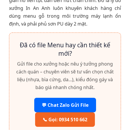
giãn nở liên tục dẫn đến nứt chân chim. Đó là lý do
xưởng In An Anh luôn khuyên khách hàng chỉ
dùng menu gỗ trong môi trường máy lạnh ổn
định, và phải phủ sơn PU dày 2 mặt.
Đã có file Menu hay cần thiết kế
mới?
Gửi file cho xưởng hoặc nêu ý tưởng phong
cách quán – chuyên viên sẽ tư vấn chọn chất
liệu (nhựa, bìa cứng, da...), kiểu đóng gáy và
báo giá nhanh chóng nhất.
💬 Chat Zalo Gửi File
📞 Gọi: 0934 510 662