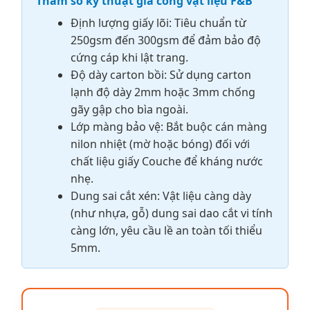
Tham số kỹ thuật gia công vật liệu F&B
Định lượng giấy lõi: Tiêu chuẩn từ
250gsm đến 300gsm để đảm bảo độ
cứng cáp khi lật trang.
Độ dày carton bồi: Sử dụng carton
lạnh độ dày 2mm hoặc 3mm chống
gãy gập cho bìa ngoài.
Lớp màng bảo vệ: Bắt buộc cán màng
nilon nhiệt (mờ hoặc bóng) đối với
chất liệu giấy Couche để kháng nước
nhẹ.
Dung sai cắt xén: Vật liệu càng dày
(như nhựa, gỗ) dung sai dao cắt vi tính
càng lớn, yêu cầu lề an toàn tối thiểu
5mm.