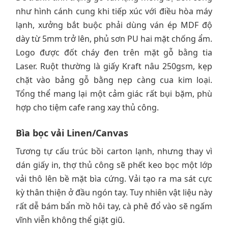
như hình cánh cung khi tiếp xúc với điều hòa máy
lạnh, xưởng bắt buộc phải dùng ván ép MDF độ
dày từ 5mm trở lên, phủ sơn PU hai mặt chống ẩm.
Logo được đốt cháy đen trên mặt gỗ bằng tia
Laser. Ruột thường là giấy Kraft nâu 250gsm, kẹp
chặt vào bảng gỗ bằng nẹp càng cua kim loại.
Tổng thể mang lại một cảm giác rất bụi bặm, phù
hợp cho tiệm cafe rang xay thủ công.
Bìa bọc vải Linen/Canvas
Tương tự cấu trúc bồi carton lạnh, nhưng thay vì
dán giấy in, thợ thủ công sẽ phết keo bọc một lớp
vải thô lên bề mặt bìa cứng. Vải tạo ra ma sát cực
kỳ thân thiện ở đầu ngón tay. Tuy nhiên vật liệu này
rất dễ bám bẩn mồ hôi tay, cà phê đổ vào sẽ ngấm
vĩnh viễn không thể giặt giũ.