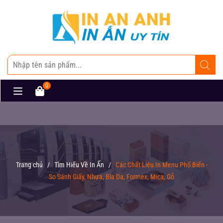
0
Trang chủ
/
Tìm Hiểu Về In Ấn
/
Các Chất Liệu In Menu Phổ Biến -
So Sánh Giấy, Nhựa, Bìa Da, Formex, Mica, Gỗ