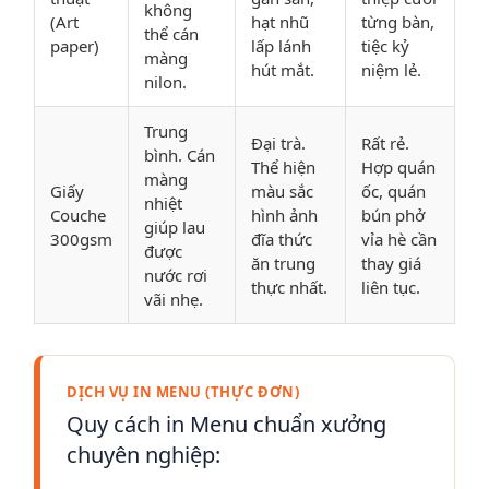
không
(Art
hạt nhũ
từng bàn,
thể cán
paper)
lấp lánh
tiệc kỷ
màng
hút mắt.
niệm lẻ.
nilon.
Trung
Đại trà.
Rất rẻ.
bình. Cán
Thể hiện
Hợp quán
màng
Giấy
màu sắc
ốc, quán
nhiệt
Couche
hình ảnh
bún phở
giúp lau
300gsm
đĩa thức
vỉa hè cần
được
ăn trung
thay giá
nước rơi
thực nhất.
liên tục.
vãi nhẹ.
DỊCH VỤ IN MENU (THỰC ĐƠN)
Quy cách in Menu chuẩn xưởng
chuyên nghiệp: