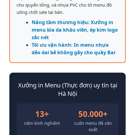
cho quyển tổng, và nhựa PVC cho tờ menu đồ
uống chốt sale tại bàn.
Nâng tầm thương hiệu: Xưởng in
menu bìa da khâu viền, ép kim logo
sắc nét
Tối ưu vận hành: In menu nhựa
dẻo dai bẻ không gãy cho quầy Bar
Xưởng in Menu (Thực đơn) uy tín tại
Hà Nội
13+
50.000+
năm kinh nghiệm
cuốn menu đã sản
xuất