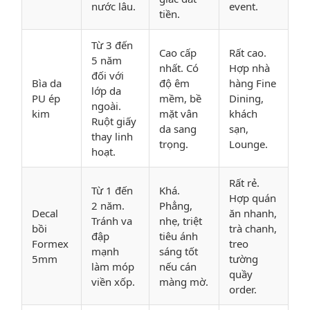
nước lâu.
event.
tiền.
Từ 3 đến
Cao cấp
Rất cao.
5 năm
nhất. Có
Hợp nhà
đối với
Bìa da
độ êm
hàng Fine
lớp da
PU ép
mềm, bề
Dining,
ngoài.
kim
mặt vân
khách
Ruột giấy
da sang
sạn,
thay linh
trọng.
Lounge.
hoạt.
Rất rẻ.
Từ 1 đến
Khá.
Hợp quán
2 năm.
Phẳng,
Decal
ăn nhanh,
Tránh va
nhẹ, triệt
bồi
trà chanh,
đập
tiêu ánh
Formex
treo
mạnh
sáng tốt
5mm
tường
làm móp
nếu cán
quầy
viền xốp.
màng mờ.
order.