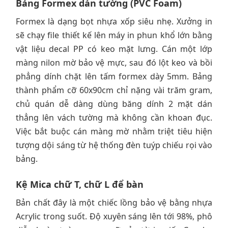
Bảng Formex dán tường (PVC Foam)
Formex là dạng bọt nhựa xốp siêu nhẹ. Xưởng in
sẽ chạy file thiết kế lên máy in phun khổ lớn bằng
vật liệu decal PP có keo mặt lưng. Cán một lớp
màng nilon mờ bảo vệ mực, sau đó lột keo và bồi
phẳng dính chặt lên tấm formex dày 5mm. Bảng
thành phẩm cỡ 60x90cm chỉ nặng vài trăm gram,
chủ quán dễ dàng dùng băng dính 2 mặt dán
thẳng lên vách tường mà không cần khoan đục.
Việc bắt buộc cán màng mờ nhằm triệt tiêu hiện
tượng dội sáng từ hệ thống đèn tuýp chiếu rọi vào
bảng.
Kệ Mica chữ T, chữ L để bàn
Bản chất đây là một chiếc lồng bảo vệ bằng nhựa
Acrylic trong suốt. Độ xuyên sáng lên tới 98%, phô