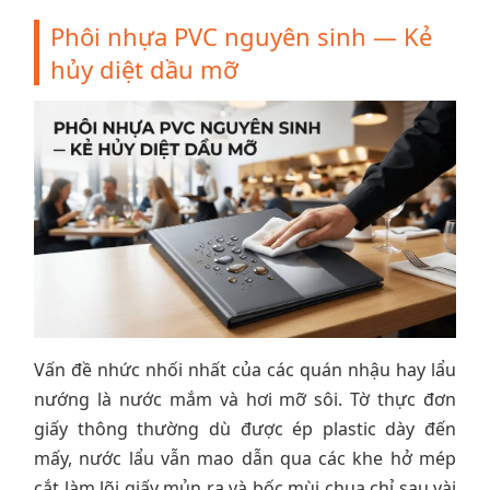
Phôi nhựa PVC nguyên sinh — Kẻ
hủy diệt dầu mỡ
Vấn đề nhức nhối nhất của các quán nhậu hay lẩu
nướng là nước mắm và hơi mỡ sôi. Tờ thực đơn
giấy thông thường dù được ép plastic dày đến
mấy, nước lẩu vẫn mao dẫn qua các khe hở mép
cắt làm lõi giấy mủn ra và bốc mùi chua chỉ sau vài