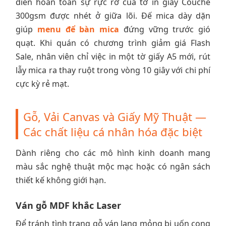
diễn hoàn toàn sự rực rỡ của tờ in giấy Couche
300gsm được nhét ở giữa lõi. Đế mica dày dặn
giúp
menu để bàn mica
đứng vững trước gió
quạt. Khi quán có chương trình giảm giá Flash
Sale, nhân viên chỉ việc in một tờ giấy A5 mới, rút
lẫy mica ra thay ruột trong vòng 10 giây với chi phí
cực kỳ rẻ mạt.
Gỗ, Vải Canvas và Giấy Mỹ Thuật —
Các chất liệu cá nhân hóa đặc biệt
Dành riêng cho các mô hình kinh doanh mang
màu sắc nghệ thuật mộc mạc hoặc có ngân sách
thiết kế không giới hạn.
Ván gỗ MDF khắc Laser
Để tránh tình trạng gỗ ván lạng mỏng bị uốn cong