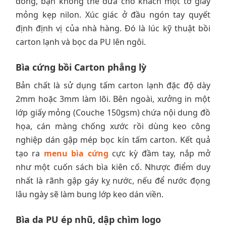
đồng, bạn không thể đưa cho khách một tờ giấy
mỏng kẹp nilon. Xúc giác ở đầu ngón tay quyết
định định vị của nhà hàng. Đó là lúc kỹ thuật bồi
carton lạnh và bọc da PU lên ngôi.
Bìa cứng bồi Carton phẳng lỳ
Bản chất là sử dụng tấm carton lạnh đặc độ dày
2mm hoặc 3mm làm lõi. Bên ngoài, xưởng in một
lớp giấy mỏng (Couche 150gsm) chứa nội dung đồ
họa, cán màng chống xước rồi dùng keo công
nghiệp dán gập mép bọc kín tấm carton. Kết quả
tạo ra
menu bìa cứng
cực kỳ đầm tay, nắp mở
như một cuốn sách bìa kiên cố. Nhược điểm duy
nhất là rãnh gập gáy kỵ nước, nếu để nước đọng
lâu ngày sẽ làm bung lớp keo dán viền.
Bìa da PU ép nhũ, dập chìm logo