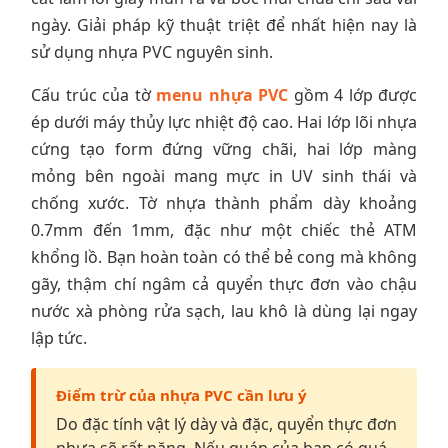
ngày. Giải pháp kỹ thuật triệt để nhất hiện nay là
sử dụng nhựa PVC nguyên sinh.
Cấu trúc của tờ
menu nhựa PVC
gồm 4 lớp được
ép dưới máy thủy lực nhiệt độ cao. Hai lớp lõi nhựa
cứng tạo form đứng vững chãi, hai lớp màng
mỏng bên ngoài mang mực in UV sinh thái và
chống xước. Tờ nhựa thành phẩm dày khoảng
0.7mm đến 1mm, đặc như một chiếc thẻ ATM
khổng lồ. Bạn hoàn toàn có thể bẻ cong mà không
gãy, thậm chí ngâm cả quyển thực đơn vào chậu
nước xà phòng rửa sạch, lau khô là dùng lại ngay
lập tức.
Điểm trừ của nhựa PVC cần lưu ý
Do đặc tính vật lý dày và đặc, quyển thực đơn
nhựa sẽ rất nặng. Nếu quán của bạn có quá