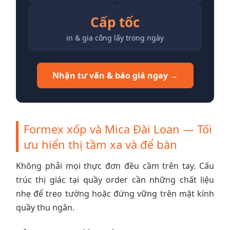
Cấp tốc
in & gia công lấy trong ngày
Nhận tư vấn & báo giá ngay →
Formex xốp và Mica Đài Loan — Tối
ưu hiển thị tầm xa và để bàn
Không phải mọi thực đơn đều cầm trên tay. Cấu
trúc thị giác tại quầy order cần những chất liệu
nhẹ để treo tường hoặc đứng vững trên mặt kính
quầy thu ngân.