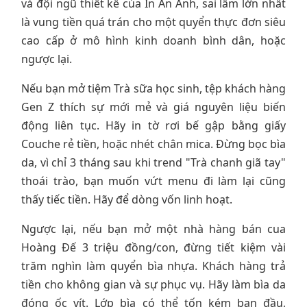
và đội ngũ thiết kế của In An Anh, sai lầm lớn nhất
là vung tiền quá trán cho một quyển thực đơn siêu
cao cấp ở mô hình kinh doanh bình dân, hoặc
ngược lại.
Nếu bạn mở tiệm Trà sữa học sinh, tệp khách hàng
Gen Z thích sự mới mẻ và giá nguyên liệu biến
động liên tục. Hãy in tờ rơi bế gập bằng giấy
Couche rẻ tiền, hoặc nhét chân mica. Đừng bọc bìa
da, vì chỉ 3 tháng sau khi trend "Trà chanh giã tay"
thoái trào, bạn muốn vứt menu đi làm lại cũng
thấy tiếc tiền. Hãy để dòng vốn linh hoạt.
Ngược lại, nếu bạn mở một nhà hàng bán cua
Hoàng Đế 3 triệu đồng/con, đừng tiết kiệm vài
trăm nghìn làm quyển bìa nhựa. Khách hàng trả
tiền cho không gian và sự phục vụ. Hãy làm bìa da
đóng ốc vít. Lớp bìa có thể tốn kém ban đầu,