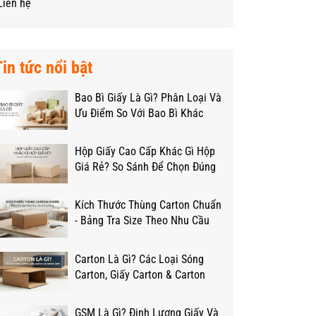
Liên hệ
Tin tức nổi bật
Bao Bì Giấy Là Gì? Phân Loại Và
Ưu Điểm So Với Bao Bì Khác
Hộp Giấy Cao Cấp Khác Gì Hộp
Giá Rẻ? So Sánh Để Chọn Đúng
Ngân Sách
Kích Thước Thùng Carton Chuẩn
- Bảng Tra Size Theo Nhu Cầu
Đóng Hàng
Carton Là Gì? Các Loại Sóng
Carton, Giấy Carton & Carton
Lạnh Từ A-Z
GSM Là Gì? Định Lượng Giấy Và