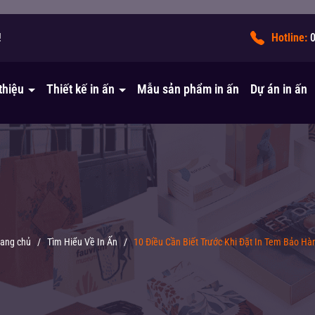
!
Hotline:
 thiệu
Thiết kế in ấn
Mẫu sản phẩm in ấn
Dự án in ấn
rang chủ
/
Tìm Hiểu Về In Ấn
/
10 Điều Cần Biết Trước Khi Đặt In Tem Bảo Hà