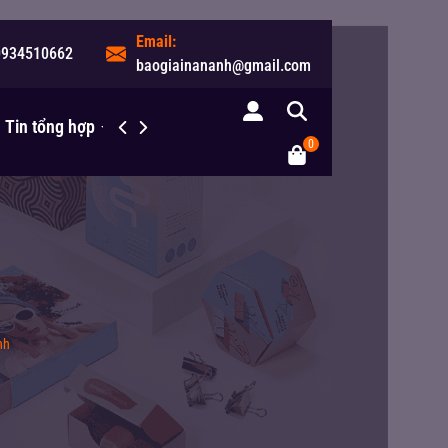
Email:
0934510662
baogiainananh@gmail.com
Tin tổng hợp
Liên hệ
0
nh