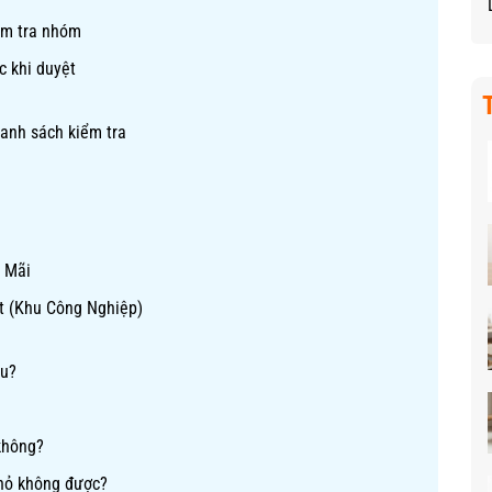
ểm tra nhóm
c khi duyệt
danh sách kiểm tra
n Mãi
t (Khu Công Nghiệp)
êu?
không?
nhỏ không được?