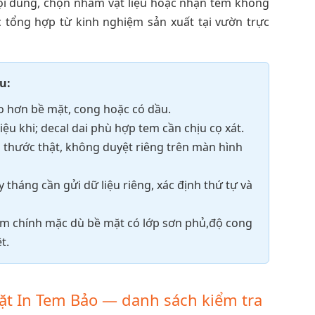
ội dung, chọn nhầm vật liệu hoặc nhận tem không
 tổng hợp từ kinh nghiệm sản xuất tại vườn trực
u:
eo hơn bề mặt, cong hoặc có dầu.
ệu khi; decal dai phù hợp tem cần chịu cọ xát.
 thước thật, không duyệt riêng trên màn hình
 tháng cần gửi dữ liệu riêng, xác định thứ tự và
m chính mặc dù bề mặt có lớp sơn phủ,độ cong
t.
đặt In Tem Bảo — danh sách kiểm tra