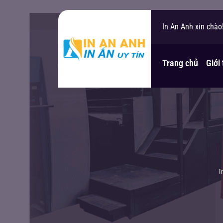
In An Anh xin chào
Bạn cần hỗ trợ?
Trang chủ
Giới
T