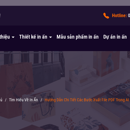
!
Hotline:
 thiệu
Thiết kế in ấn
Mẫu sản phẩm in ấn
Dự án in ấn
hủ
/
Tìm Hiểu Về In Ấn
/
Hướng Dẫn Chi Tiết Các Bước Xuất File PDF Trong AI