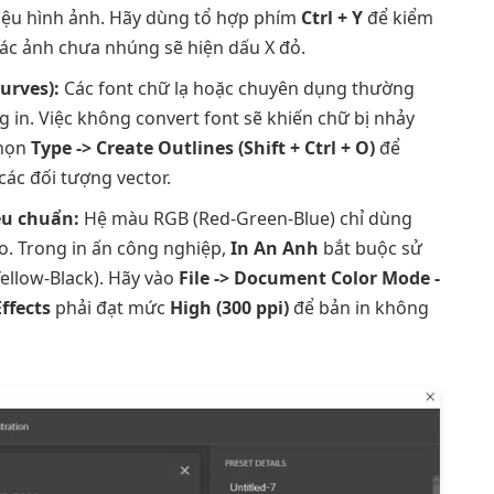
 liệu hình ảnh. Hãy dùng tổ hợp phím
Ctrl + Y
để kiểm
các ảnh chưa nhúng sẽ hiện dấu X đỏ.
urves):
Các font chữ lạ hoặc chuyên dụng thường
 in. Việc không convert font sẽ khiến chữ bị nhảy
chọn
Type -> Create Outlines (Shift + Ctrl + O)
để
ác đối tượng vector.
u chuẩn:
Hệ màu RGB (Red-Green-Blue) chỉ dùng
ảo. Trong in ấn công nghiệp,
In An Anh
bắt buộc sử
llow-Black). Hãy vào
File -> Document Color Mode -
ffects
phải đạt mức
High (300 ppi)
để bản in không