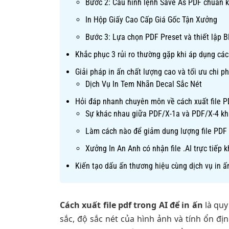
Bước 2: Cấu hình lệnh Save As PDF chuẩn k
In Hộp Giấy Cao Cấp Giá Gốc Tận Xưởng
Bước 3: Lựa chọn PDF Preset và thiết lập B
Khắc phục 3 rủi ro thường gặp khi áp dụng cách
Giải pháp in ấn chất lượng cao và tối ưu chi p
Dịch Vụ In Tem Nhãn Decal Sắc Nét
Hỏi đáp nhanh chuyên môn về cách xuất file P
Sự khác nhau giữa PDF/X-1a và PDF/X-4 khi 
Làm cách nào để giảm dung lượng file PDF
Xưởng In An Anh có nhận file .AI trực tiếp
Kiến tạo dấu ấn thương hiệu cùng dịch vụ in ấ
Cách xuất file pdf trong AI để in ấn
là quy
sắc, độ sắc nét của hình ảnh và tính ổn đ