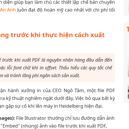
àn diện giúp bạn làm chủ các thiết lập chế bản chuyên
 An Anh
luôn đạt độ hoàn mỹ cao nhất với chi phí tối
ng trước khi thực hiện cách xuất
t kế trước khi xuất PDF là nguyên nhân hàng đầu dẫn đến
c lỗi font chữ khi in offset. Thấu hiểu các quy tắc chế
an và tránh lãng phí ngân sách sản xuất.
vận hành xưởng in của CEO Ngô Tâm, một file PDF
ra kỹ thuật nghiêm ngặt dưới đây. Việc bỏ qua bất kỳ
 gặp sự cố khi lên máy in Heidelberg hiện đại.
mages):
File Illustrator thường chỉ lưu đường dẫn ảnh
Embed" (nhúng) ảnh vào file trước khi xuất PDF,