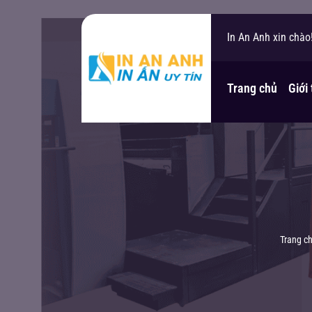
In An Anh xin chào
Bạn cần hỗ trợ?
Trang chủ
Giới
Trang c