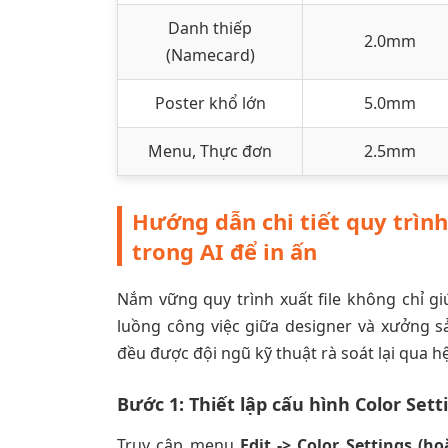
Danh thiếp
2.0mm
(Namecard)
Poster khổ lớn
5.0mm
Menu, Thực đơn
2.5mm
Hướng dẫn chi tiết quy trình
trong AI để in ấn
Nắm vững quy trình xuất file không chỉ gi
luồng công việc giữa designer và xưởng sả
đều được đội ngũ kỹ thuật rà soát lại qua
Bước 1: Thiết lập cấu hình Color Set
Truy cập menu
Edit -> Color Settings (hoặ