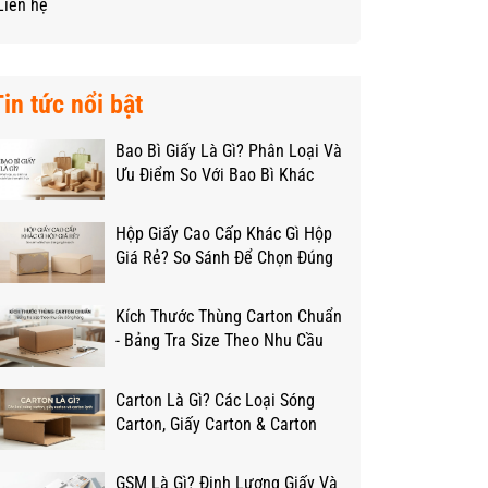
Liên hệ
Tin tức nổi bật
Bao Bì Giấy Là Gì? Phân Loại Và
Ưu Điểm So Với Bao Bì Khác
Hộp Giấy Cao Cấp Khác Gì Hộp
Giá Rẻ? So Sánh Để Chọn Đúng
Ngân Sách
Kích Thước Thùng Carton Chuẩn
- Bảng Tra Size Theo Nhu Cầu
Đóng Hàng
Carton Là Gì? Các Loại Sóng
Carton, Giấy Carton & Carton
Lạnh Từ A-Z
GSM Là Gì? Định Lượng Giấy Và