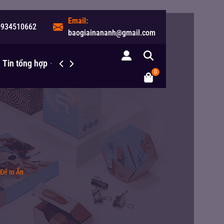
Email:
0934510662
baogiainananh@gmail.com
Tin tổng hợp
Liên hệ
0
 Để In Ấn