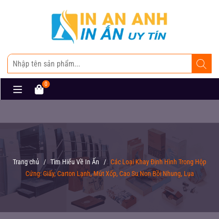
0
Trang chủ
/
Tìm Hiểu Về In Ấn
/
Các Loại Khay Định Hình Trong Hộp
Cứng: Giấy, Carton Lạnh, Mút Xốp, Cao Su Non Bồi Nhung, Lụa