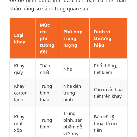
Để dễ hình dung khi lựa chọn, bạn có thể tham
khảo bảng so sánh tổng quan sau:
Mức
chi
Phù hợp
Định vị
Loại
phí
trọng
thương
khay
tương
lượng
hiệu
đối
Khay
Thấp
Phổ thông,
Nhẹ
giấy
nhất
tiết kiệm
Khay
Trung
Nhẹ đến
Cần in ấn họa
carton
bình
trung
tiết trên khay
lạnh
thấp
bình
Trung
Khay
Bảo vệ kỹ
Trung
bình, sản
mút
thuật là ưu
bình
phẩm dễ
xốp
tiên
vỡ/trầy