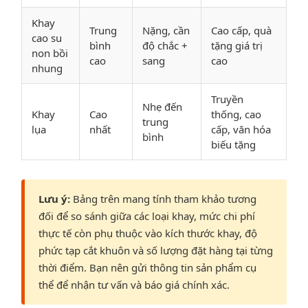
Khay
Trung
Nặng, cần
Cao cấp, quà
cao su
bình
độ chắc +
tặng giá trị
non bồi
cao
sang
cao
nhung
Truyền
Nhẹ đến
Khay
Cao
thống, cao
trung
lụa
nhất
cấp, văn hóa
bình
biếu tặng
Lưu ý:
Bảng trên mang tính tham khảo tương
đối để so sánh giữa các loại khay, mức chi phí
thực tế còn phụ thuộc vào kích thước khay, độ
phức tạp cắt khuôn và số lượng đặt hàng tại từng
thời điểm. Bạn nên gửi thông tin sản phẩm cụ
thể để nhận tư vấn và báo giá chính xác.