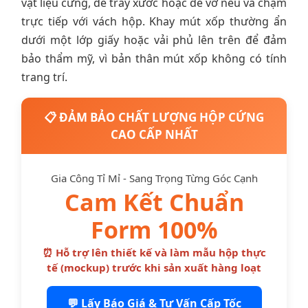
vật liệu cứng, dễ trầy xước hoặc dễ vỡ nếu va chạm
trực tiếp với vách hộp. Khay mút xốp thường ẩn
dưới một lớp giấy hoặc vải phủ lên trên để đảm
bảo thẩm mỹ, vì bản thân mút xốp không có tính
trang trí.
📋 ĐẢM BẢO CHẤT LƯỢNG HỘP CỨNG
CAO CẤP NHẤT
Gia Công Tỉ Mỉ - Sang Trọng Từng Góc Cạnh
Cam Kết Chuẩn
Form 100%
⏰ Hỗ trợ lên thiết kế và làm mẫu hộp thực
tế (mockup) trước khi sản xuất hàng loạt
💬 Lấy Báo Giá & Tư Vấn Cấp Tốc