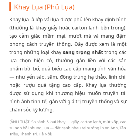
Khay Lụa (Phủ Lụa)
Khay lụa là lớp vải lụa được phủ lên khay định hình
(thường là khay giấy hoặc carton lạnh bên trong),
tạo cảm giác mềm mại, mượt mà và mang đậm
phong cách truyền thống. Đây được xem là một
trong những loại khay
sang trọng nhất
trong các
lựa chọn hiện có, thường gắn liền với các sản
phẩm bồi bổ, quà biếu cao cấp mang tính văn hóa
— như yến sào, sâm, đông trùng hạ thảo, linh chi,
hoặc rượu quà tặng cao cấp. Khay lụa thường
được sử dụng khi thương hiệu muốn truyền tải
hình ảnh tinh tế, gắn với giá trị truyền thống và sự
chăm sóc kỹ lưỡng.
[ẢNH THẬT: So sánh 5 loại khay — giấy, carton lạnh, mút xốp, cao
su non bồi nhung, lụa — đặt cạnh nhau tại xưởng In An Anh, Tân
Triều, Thanh Trì, Hà Nội]