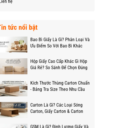
Liên hệ
Tin tức nổi bật
Bao Bì Giấy Là Gì? Phân Loại Và
Ưu Điểm So Với Bao Bì Khác
Hộp Giấy Cao Cấp Khác Gì Hộp
Giá Rẻ? So Sánh Để Chọn Đúng
Ngân Sách
Kích Thước Thùng Carton Chuẩn
- Bảng Tra Size Theo Nhu Cầu
Đóng Hàng
Carton Là Gì? Các Loại Sóng
Carton, Giấy Carton & Carton
Lạnh Từ A-Z
GSM Là Gì? Định Lượng Giấy Và