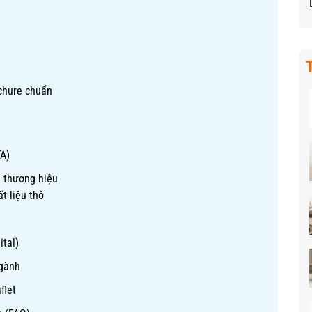
ochure chuẩn
TA)
m thương hiệu
t liệu thô
ital)
gành
flet