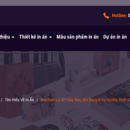
!
Hotline:
 thiệu
Thiết kế in ấn
Mẫu sản phẩm in ấn
Dự án in ấn
/
Tìm Hiểu Về In Ấn
/
Brochure Là Gì? Cấu Trúc, Nội Dung & Xu Hướng Thiết 