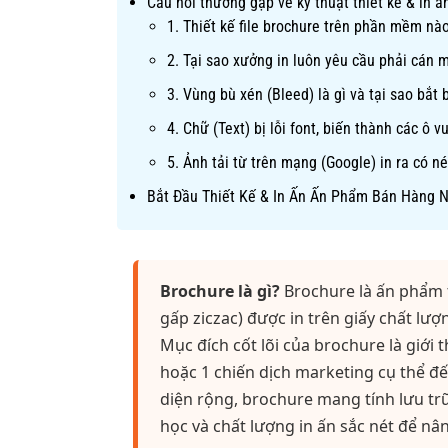
Câu hỏi thường gặp về kỹ thuật thiết kế & in ấ
1. Thiết kế file brochure trên phần mềm nào
2. Tại sao xưởng in luôn yêu cầu phải cán 
3. Vùng bù xén (Bleed) là gì và tại sao bắt 
4. Chữ (Text) bị lỗi font, biến thành các ô 
5. Ảnh tải từ trên mạng (Google) in ra có n
Bắt Đầu Thiết Kế & In Ấn Ấn Phẩm Bán Hàng 
Brochure là gì?
Brochure là ấn phẩm 
gấp ziczac) được in trên giấy chất lượ
Mục đích cốt lõi của brochure là giới 
hoặc 1 chiến dịch marketing cụ thể đế
diện rộng, brochure mang tính lưu trữ
học và chất lượng in ấn sắc nét để n