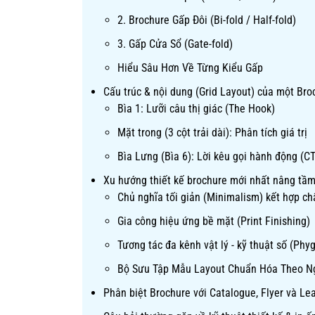
2. Brochure Gấp Đôi (Bi-fold / Half-fold)
3. Gấp Cửa Sổ (Gate-fold)
Hiểu Sâu Hơn Về Từng Kiểu Gấp
Cấu trúc & nội dung (Grid Layout) của một Br
Bìa 1: Lưỡi câu thị giác (The Hook)
Mặt trong (3 cột trải dài): Phân tích giá trị
Bìa Lưng (Bìa 6): Lời kêu gọi hành động (C
Xu hướng thiết kế brochure mới nhất nâng tầ
Chủ nghĩa tối giản (Minimalism) kết hợp chấ
Gia công hiệu ứng bề mặt (Print Finishing)
Tương tác đa kênh vật lý - kỹ thuật số (Phyg
Bộ Sưu Tập Mẫu Layout Chuẩn Hóa Theo N
Phân biệt Brochure với Catalogue, Flyer và Lea