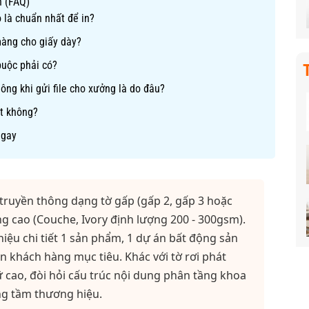
n (FAQ)
 là chuẩn nhất để in?
màng cho giấy dày?
buộc phải có?
vuông khi gửi file cho xưởng là do đâu?
ét không?
Ngay
truyền thông dạng tờ gấp (gấp 2, gấp 3 hoặc
ng cao (Couche, Ivory định lượng 200 - 300gsm).
thiệu chi tiết 1 sản phẩm, 1 dự án bất động sản
n khách hàng mục tiêu. Khác với tờ rơi phát
 cao, đòi hỏi cấu trúc nội dung phân tầng khoa
âng tầm thương hiệu.