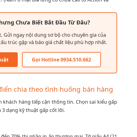
ưng Chưa Biết Bắt Đầu Từ Đâu?
t. Gửi ngay nội dung sơ bộ cho chuyên gia của
ấu trúc gập và báo giá chất liệu phù hợp nhất.
huật
Gọi Hotline 0934.510.662
điển chia theo tình huống bán hàng
ch khách hàng tiếp cận thông tin. Chọn sai kiểu gấp
 3 dạng kỹ thuật gấp cốt lõi.
 đến 70% thị phần in ấn thương mại. Tờ giấy A4 (21