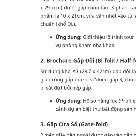
x 29.7cm) được gấp cuộn làm 3 phần, tạo
phẩm là 10 x 21cm, vừa vặn nhét vào túi 
chuẩn (khổ DL).
Ứng dụng:
Giới thiệu lộ trình tou
vụ phòng khám nha khoa.
2. Brochure Gấp Đôi (Bi-fold / Half-f
Sử dụng khổ A3 (29.7 x 42cm) gập đôi l
gian rộng gấp đôi so với kiểu gập 3, cho 
bị cắt đứt bởi nếp gấp.
Ứng dụng:
Hồ sơ năng lực (Profile
cảnh dự án biệt thự bất động sản 
3. Gấp Cửa Sổ (Gate-fold)
2 mép giấy bên ngoài được gập vào gặp nh