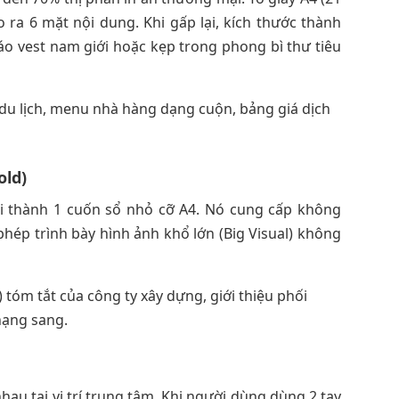
 ra 6 mặt nội dung. Khi gấp lại, kích thước thành
áo vest nam giới hoặc kẹp trong phong bì thư tiêu
r du lịch, menu nhà hàng dạng cuộn, bảng giá dịch
old)
ại thành 1 cuốn sổ nhỏ cỡ A4. Nó cung cấp không
phép trình bày hình ảnh khổ lớn (Big Visual) không
) tóm tắt của công ty xây dựng, giới thiệu phối
hạng sang.
au tại vị trí trung tâm. Khi người dùng dùng 2 tay