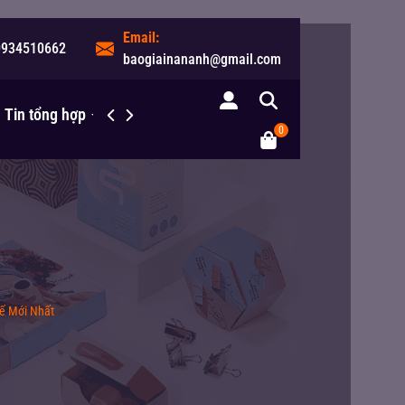
Email:
0934510662
baogiainananh@gmail.com
Tin tổng hợp
Liên hệ
0
Kế Mới Nhất