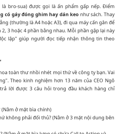
c là bro-sua) được gọi là ấn phẩm gấp nếp. Điểm
g có gáy đóng ghim hay dán keo
như sách. Thay
hẳng (thường là A4 hoặc A3), đi qua máy cấn gân để
h 2, 3 hoặc 4 phần bằng nhau. Mỗi phần gập lại này
độc lập" giúp người đọc tiếp nhận thông tin theo
"
oa toàn thư nhồi nhét mọi thứ về công ty bạn. Vai
 lặng". Theo kinh nghiệm hơn 13 năm của CEO Ngô
trả lời được 3 câu hỏi trong đầu khách hàng chỉ
i? (Nằm ở mặt bìa chính)
 chứ không phải đối thủ? (Nằm ở 3 mặt nội dung bên
? (Nằm ở mặt bìa lưng có chứa Call to Action và