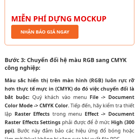
MIỄN PHÍ DỰNG MOCKUP
NHẬN BÁO GIÁ NGAY
Bước 3: Chuyển đổi hệ màu RGB sang CMYK
công nghiệp:
Màu sắc hiển thị trên màn hình (RGB) luôn rực rỡ
hơn thực tế mực in (CMYK) do đó việc chuyển đổi là
bắt buộc:
Quý khách vào menu
File -> Document
Color Mode -> CMYK Color
. Tiếp đến, hãy kiểm tra thiết
lập
Raster Effects
trong menu
Effect -> Document
Raster Effects Settings
phải được để ở mức
High (300
ppi)
. Bước này đảm bảo các hiệu ứng đổ bóng hoặc
làm mờ (blur) không bị răng cưa khi xuất file PDF.