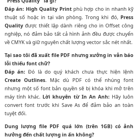
"Press Quality" là gì?
Đáp án:
High Quality Print
phù hợp cho in nhanh kỹ
thuật số hoặc in tại văn phòng. Trong khi đó,
Press
Quality
được thiết lập dành riêng cho in Offset công
nghiệp, nó đảm bảo tất cả hình ảnh đều được chuyển
về CMYK và giữ nguyên chất lượng vector sắc nét nhất.
Tại sao tôi đã xuất file PDF nhưng xưởng in vẫn báo
lỗi thiếu font chữ?
Đáp án:
Đó là do quý khách chưa thực hiện lệnh
Create Outlines
. Mặc dù PDF có thể nhúng font
nhưng một số font bản quyền sẽ bị khóa khi mở trên
máy tính khác.
Lời khuyên từ In An Anh:
Hãy luôn
convert font trước khi Save As để đảm bảo an toàn
tuyệt đối.
Dung lượng file PDF quá lớn (trên 1GB) có ảnh
hưởng đến chất lượng in ấn không?