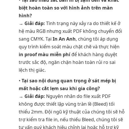
•
Tại sao màu sắc bản in bị sạm đen và khác
biệt hoàn toàn so với hình ảnh trên màn
hình?
→
Giải đáp:
Tình trạng này xảy ra do thiết kế ở
hệ màu RGB nhưng xuất PDF không chuyển đổi
sang CMYK. Tại
In An Anh
, chúng tôi áp dụng
quy trình kiểm soát màu chặt chẽ và thực hiện
in proof màu miễn phí
để khách hàng duyệt
trước sắc độ, ngăn chặn hoàn toàn rủi ro sai
lệch thị giác.
•
Tại sao nội dung quan trọng ở sát mép bị
mất hoặc cắt lẹm sau khi gia công?
→
Giải đáp:
Nguyên nhân do file xuất PDF
không được thiết lập vùng tràn lề (Bleed) tối
thiểu 2mm. Đội ngũ kỹ thuật của chúng tôi sẽ hỗ
trợ kiểm tra file in, nếu thiếu Bleed, chúng tôi sẽ
tư vấn quý khách hiệu chỉnh lại hoặc hỗ trợ kỹ