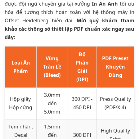
được đội ngũ chuyên gia tại xưởng
In An Anh
tối ưu
hóa để tương thích hoàn toàn với hệ thống máy in
Offset Heidelberg hiện đại.
Mời quý khách tham
khảo các thông số thiết lập PDF chuẩn xác ngay sau
đây:
Độ
Vùng
PDF Preset
Loại Ấn
Phân
Tràn Lề
Khuyên
Phẩm
Giải
(Bleed)
Dùng
(DPI)
3.0mm
Hộp giấy,
300 DPI -
Press Quality
đến
Hộp cứng
450 DPI
(PDF/X-4)
5.0mm
Tem nhãn,
1.5mm
High Quality
Decal
đến
300 DPI