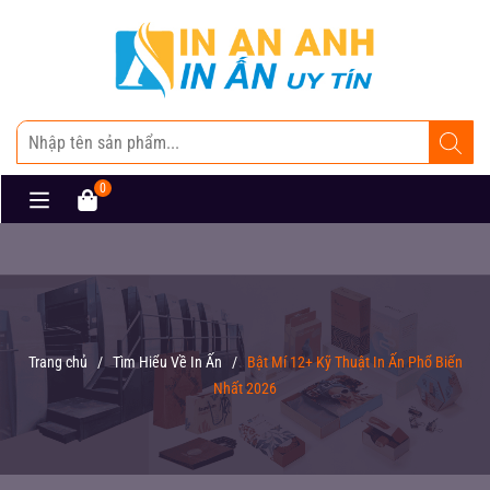
0
Trang chủ
/
Tìm Hiểu Về In Ấn
/
Bật Mí 12+ Kỹ Thuật In Ấn Phổ Biến
Nhất 2026