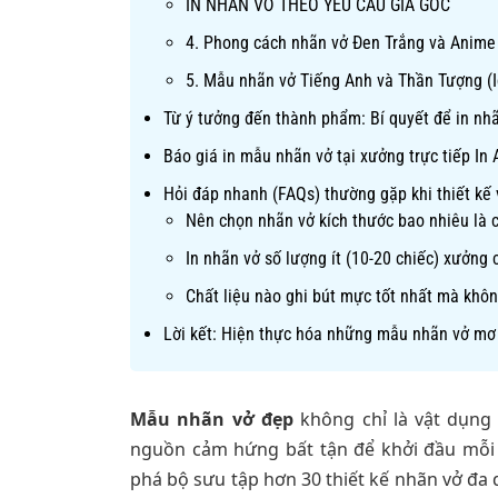
IN NHÃN VỞ THEO YÊU CẦU GIÁ GỐC
4. Phong cách nhãn vở Đen Trắng và Anime
5. Mẫu nhãn vở Tiếng Anh và Thần Tượng (I
Từ ý tưởng đến thành phẩm: Bí quyết để in nh
Báo giá in mẫu nhãn vở tại xưởng trực tiếp In 
Hỏi đáp nhanh (FAQs) thường gặp khi thiết kế 
Nên chọn nhãn vở kích thước bao nhiêu là 
In nhãn vở số lượng ít (10-20 chiếc) xưởng
Chất liệu nào ghi bút mực tốt nhất mà khô
Lời kết: Hiện thực hóa những mẫu nhãn vở mơ
Mẫu nhãn vở đẹp
không chỉ là vật dụng 
nguồn cảm hứng bất tận để khởi đầu mỗi 
phá bộ sưu tập hơn 30 thiết kế nhãn vở đa 