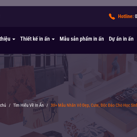
!
Hotline:
 thiệu
Thiết kế in ấn
Mẫu sản phẩm in ấn
Dự án in ấn
 chủ
/
Tìm Hiểu Về In Ấn
/
30+ Mẫu Nhãn Vở Đẹp, Cute, Độc Đáo Cho Học Sin