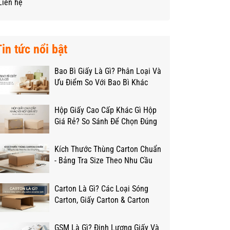
Liên hệ
Tin tức nổi bật
Bao Bì Giấy Là Gì? Phân Loại Và
Ưu Điểm So Với Bao Bì Khác
Hộp Giấy Cao Cấp Khác Gì Hộp
Giá Rẻ? So Sánh Để Chọn Đúng
Ngân Sách
Kích Thước Thùng Carton Chuẩn
- Bảng Tra Size Theo Nhu Cầu
Đóng Hàng
Carton Là Gì? Các Loại Sóng
Carton, Giấy Carton & Carton
Lạnh Từ A-Z
GSM Là Gì? Định Lượng Giấy Và