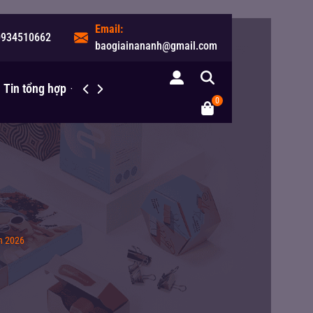
Email:
0934510662
baogiainananh@gmail.com
Tin tổng hợp
Liên hệ
0
h 2026