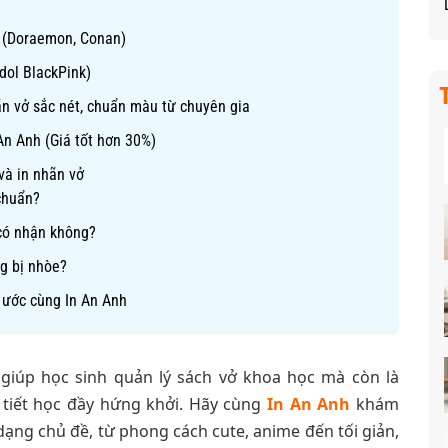
 (Doraemon, Conan)
dol BlackPink)
ãn vở sắc nét, chuẩn màu từ chuyên gia
An Anh (Giá tốt hơn 30%)
và in nhãn vở
chuẩn?
 có nhận không?
ng bị nhòe?
 ước cùng In An Anh
giúp học sinh quản lý sách vở khoa học mà còn là
tiết học đầy hứng khởi. Hãy cùng
In An Anh
khám
dạng chủ đề, từ phong cách cute, anime đến tối giản,