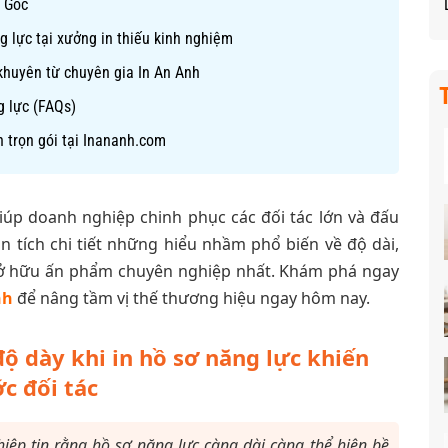
á Gốc
g lực tại xưởng in thiếu kinh nghiệm
i khuyên từ chuyên gia In An Anh
g lực (FAQs)
n trọn gói tại Inananh.com
iúp doanh nghiệp chinh phục các đối tác lớn và đấu
n tích chi tiết những hiểu nhầm phổ biến về độ dài,
 sở hữu ấn phẩm chuyên nghiệp nhất. Khám phá ngay
nh
để nâng tầm vị thế thương hiệu ngay hôm nay.
ộ dày khi in hồ sơ năng lực khiến
c đối tác
p tin rằng hồ sơ năng lực càng dài càng thể hiện bề