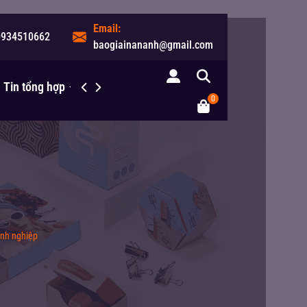
Email:
0934510662
baogiainananh@gmail.com
Tin tổng hợp
Liên hệ
0
anh nghiệp