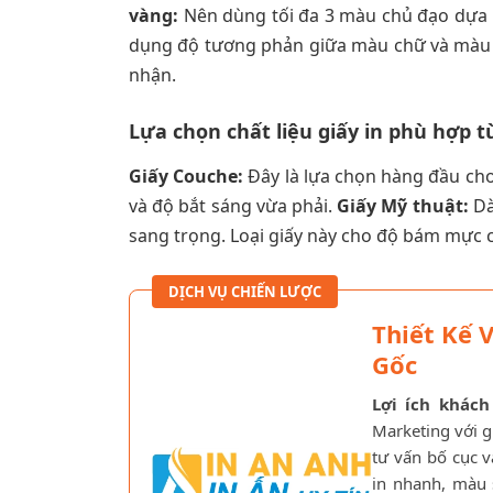
vàng:
Nên dùng tối đa 3 màu chủ đạo dựa t
dụng độ tương phản giữa màu chữ và màu nề
nhận.
Lựa chọn chất liệu giấy in phù hợp 
Giấy Couche:
Đây là lựa chọn hàng đầu cho
và độ bắt sáng vừa phải.
Giấy Mỹ thuật:
Dà
sang trọng. Loại giấy này cho độ bám mực c
DỊCH VỤ CHIẾN LƯỢC
Thiết Kế 
Gốc
Lợi ích khách
Marketing với g
tư vấn bố cục 
in nhanh, màu 