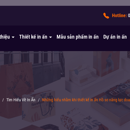
!
Hotline:
 thiệu
Thiết kế in ấn
Mẫu sản phẩm in ấn
Dự án in ấn
/
Tìm Hiểu Về In Ấn
/
Những hiểu nhầm khi thiết kế in ấn Hồ sơ năng lực do