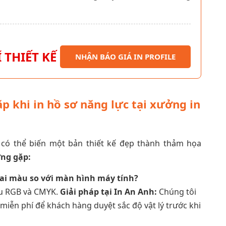
 THIẾT KẾ
NHẬN BÁO GIÁ IN PROFILE
p khi in hồ sơ năng lực tại xưởng in
 có thể biến một bản thiết kế đẹp thành thảm họa
ờng gặp:
 sai màu so với màn hình máy tính?
u RGB và CMYK.
Giải pháp tại In An Anh:
Chúng tôi
iễn phí để khách hàng duyệt sắc độ vật lý trước khi