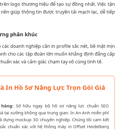
rên logo thương hiệu để tạo sự đồng nhất. Việc tận
n giúp thông tin được truyền tải mạch lạc, dễ tiếp
từng phân khúc
 các doanh nghiệp cần in profile sắc nét, bề mặt mịn
nh cho các tập đoàn lớn muốn khẳng định đẳng cấp
huẩn xác và cảm giác chạm tay vô cùng tinh tế.
Và In Hồ Sơ Năng Lực Trọn Gói Giá
 hàng:
Sở hữu ngay bộ hồ sơ năng lực chuẩn SEO
iá tại xưởng không qua trung gian. In An Anh miễn phí
và dựng mockup 3D chuyên nghiệp. Chúng tôi cam kết
sắc chuẩn xác với hệ thống máy in Offset Heidelberg