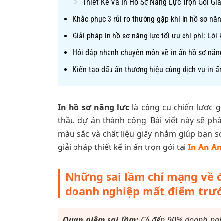
Thiết Kế Và In Hồ Sơ Năng Lực Trọn Gói Gi
Khắc phục 3 rủi ro thường gặp khi in hồ sơ năn
Giải pháp in hồ sơ năng lực tối ưu chi phí: Lờ
Hỏi đáp nhanh chuyên môn về in ấn hồ sơ năn
Kiến tạo dấu ấn thương hiệu cùng dịch vụ in ấ
In hồ sơ năng lực
là công cụ chiến lược g
thầu dự án thành công. Bài viết này sẽ phâ
màu sắc và chất liệu giấy nhằm giúp bạn
giải pháp thiết kế in ấn trọn gói tại
In An A
Những sai lầm chí mạng về đ
doanh nghiệp mất điểm trướ
Quan niệm sai lầm:
Có đến 90% doanh nghiệ