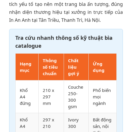
tích yếu tố tạo nên một trang bìa ấn tượng, đúng
nhận diện thương hiệu tại xưởng in trực tiếp của
In An Anh tại Tân Triều, Thanh Trì, Hà Nội.
Tra cứu nhanh thông số kỹ thuật bìa
catalogue
Thông
Chất
Hạng
Ứng
số tiêu
liệu
mục
dụng
chuẩn
gợi ý
Couche
Khổ
210 x
Phổ biến
250-
A4
297
mọi
300
đứng
mm
ngành
gsm
Khổ
297 x
Ivory
Bất động
A4
210
300
sản, nội