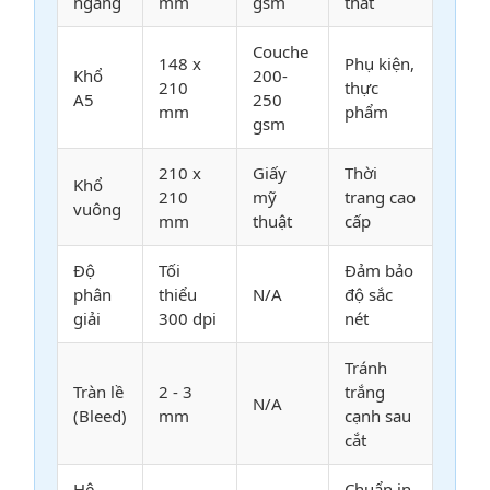
ngang
mm
gsm
thất
Couche
148 x
Phụ kiện,
Khổ
200-
210
thực
A5
250
mm
phẩm
gsm
210 x
Giấy
Thời
Khổ
210
mỹ
trang cao
vuông
mm
thuật
cấp
Độ
Tối
Đảm bảo
phân
thiểu
N/A
độ sắc
giải
300 dpi
nét
Tránh
Tràn lề
2 - 3
trắng
N/A
(Bleed)
mm
cạnh sau
cắt
Hệ
Chuẩn in