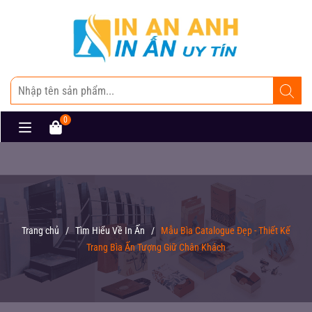
0
Trang chủ
/
Tìm Hiểu Về In Ấn
/
Mẫu Bìa Catalogue Đẹp - Thiết Kế
Trang Bìa Ấn Tượng Giữ Chân Khách