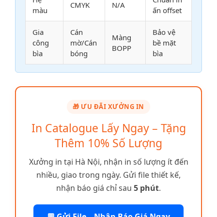
CMYK
N/A
màu
ấn offset
Gia
Cán
Bảo vệ
Màng
công
mờ/Cán
bề mặt
BOPP
bìa
bóng
bìa
🎁 ƯU ĐÃI XƯỞNG IN
In Catalogue Lấy Ngay – Tặng
Thêm 10% Số Lượng
Xưởng in tại Hà Nội, nhận in số lượng ít đến
nhiều, giao trong ngày. Gửi file thiết kế,
nhận báo giá chỉ sau
5 phút
.
💬 Gửi File – Nhận Báo Giá Ngay