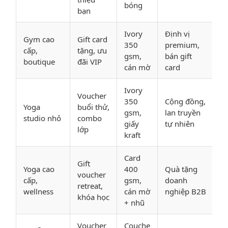
bóng
bạn
Ivory
Định vị
Gym cao
Gift card
350
premium,
cấp,
tặng, ưu
gsm,
bán gift
boutique
đãi VIP
cán mờ
card
Ivory
Voucher
350
Cộng đồng,
Yoga
buổi thử,
gsm,
lan truyền
studio nhỏ
combo
giấy
tự nhiên
lớp
kraft
Card
Gift
Yoga cao
400
Quà tặng
voucher
cấp,
gsm,
doanh
retreat,
wellness
cán mờ
nghiệp B2B
khóa học
+ nhũ
Voucher
Couche