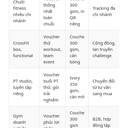
Chuỗi
thống
300
fitness
Tracking đa
nhất
gsm, in
nhiều chi
chi nhánh
toàn
QR
nhánh
chuỗi
riêng
Voucher
Couche
CrossFit
thử
300
Cộng đồng,
box,
workout,
gsm,
lan truyền
functional
team
cán
challenge
event
bóng
Voucher
Ivory
PT studio,
buổi PT
Chuyển đổi
350
luyện tập
thử, gói
từ tư vấn
gsm,
riêng
trải
sang mua
cán mờ
nghiệm
Couche
Gym
Voucher
300
B2B, hợp
doanh
phúc lợi
gsm
đồng tập