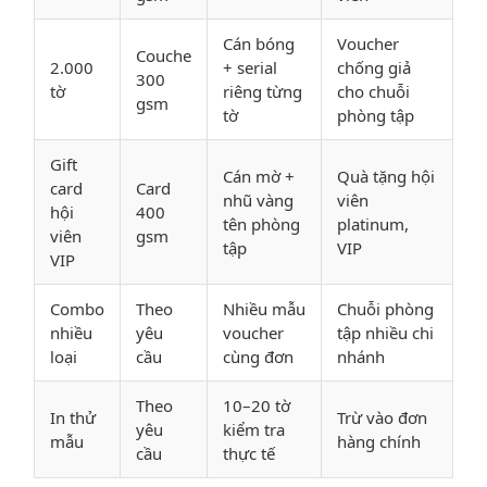
Cán bóng
Voucher
Couche
2.000
+ serial
chống giả
300
tờ
riêng từng
cho chuỗi
gsm
tờ
phòng tập
Gift
Cán mờ +
Quà tặng hội
card
Card
nhũ vàng
viên
hội
400
tên phòng
platinum,
viên
gsm
tập
VIP
VIP
Combo
Theo
Nhiều mẫu
Chuỗi phòng
nhiều
yêu
voucher
tập nhiều chi
loại
cầu
cùng đơn
nhánh
Theo
10–20 tờ
In thử
Trừ vào đơn
yêu
kiểm tra
mẫu
hàng chính
cầu
thực tế