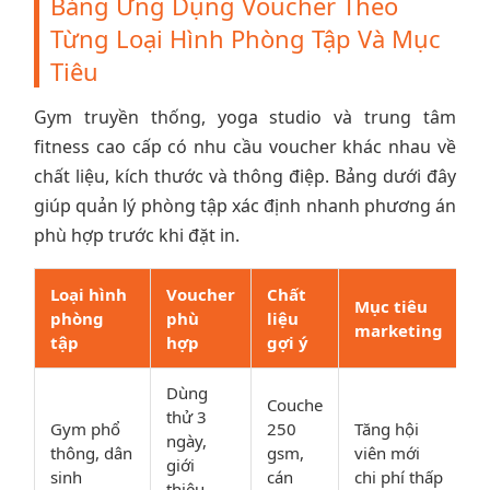
Bảng Ứng Dụng Voucher Theo
Từng Loại Hình Phòng Tập Và Mục
Tiêu
Gym truyền thống, yoga studio và trung tâm
fitness cao cấp có nhu cầu voucher khác nhau về
chất liệu, kích thước và thông điệp. Bảng dưới đây
giúp quản lý phòng tập xác định nhanh phương án
phù hợp trước khi đặt in.
Loại hình
Voucher
Chất
Mục tiêu
phòng
phù
liệu
marketing
tập
hợp
gợi ý
Dùng
Couche
thử 3
Gym phổ
250
Tăng hội
ngày,
thông, dân
gsm,
viên mới
giới
sinh
cán
chi phí thấp
thiệu