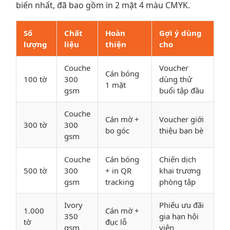
biến nhất, đã bao gồm in 2 mặt 4 màu CMYK.
Số
Chất
Hoàn
Gợi ý dùng
lượng
liệu
thiện
cho
Couche
Voucher
Cán bóng
100 tờ
300
dùng thử
1 mặt
gsm
buổi tập đầu
Couche
Cán mờ +
Voucher giới
300 tờ
300
bo góc
thiệu bạn bè
gsm
Couche
Cán bóng
Chiến dịch
500 tờ
300
+ in QR
khai trương
gsm
tracking
phòng tập
Ivory
Phiếu ưu đãi
1.000
Cán mờ +
350
gia hạn hội
tờ
đục lỗ
gsm
viên