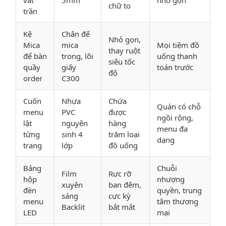
chữ to
trần
Kệ
Chân đế
Nhỏ gọn,
Mica
mica
Mọi tiệm đồ
thay ruột
để bàn
trong, lõi
uống thanh
siêu tốc
quầy
giấy
toán trước
độ
order
C300
Cuốn
Nhựa
Chứa
Quán có chỗ
menu
PVC
được
ngồi rộng,
lật
nguyên
hàng
menu đa
từng
sinh 4
trăm loại
dạng
trang
lớp
đồ uống
Bảng
Chuỗi
Film
Rực rỡ
hộp
nhượng
xuyên
ban đêm,
đèn
quyền, trung
sáng
cực kỳ
menu
tâm thương
Backlit
bắt mắt
LED
mại