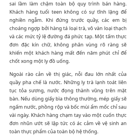
sai lầm làm chậm toàn bộ quy trình bán hàng.
Khách hàng tuổi teen không có sự tĩnh lặng để
nghiền ngẫm. Khi đứng trước quầy, các em bị
choáng ngợp bởi hàng tá loại trà, vô vàn loại thạch
và các mức tỷ lệ đường đá phức tạp. Một tấm thực
đơn đặc kín chữ, không phân vùng rõ ràng sẽ
khiến một khách hàng mất đến năm phút chỉ để
chốt xong một ly đồ uống.
Ngoài rào cản về thị giác, nỗi đau lớn nhất của
quầy pha chế là nước. Những ly trà lạnh toát liên
tục tỏa sương, nước đọng thành vũng trên mặt
bàn. Nếu dùng giấy bìa thông thường, mép giấy sẽ
ngấm nước, phồng rộp và bốc mùi ẩm mốc chỉ sau
vài ngày. Khách hàng chạm tay vào một cuốn thực
đơn nhũn ướt sẽ lập tức có ác cảm về vệ sinh an
toàn thực phẩm của toàn bộ hệ thống.