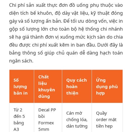
Chi phí sản xuất thực đơn đồ uống phụ thuộc vào
diện tích bế khuôn, độ dày vật liệu, kỹ thuật đóng
gáy và số lượng ấn bản. Để tối ưu dòng vốn, việc in
gộp số lượng lớn cho toàn bộ hệ thống chi nhánh
sẽ hạ giá thành đơn vị xuống mức kịch sàn do chia
đều được chi phí xuất kẽm in ban đầu. Dưới đây là
bảng thông số giúp chủ quán dễ dàng hạch toán
ngân sách.
Chất
Số
Quy cách
Ứng
liệu
lượng
hoàn
dụng phù
khuyên
bản in
thiện
hợp
dùng
Từ 2
Decal PP
Cán mờ
Quầy
đến 5
bồi
chống lóa,
order mặt
bảng
Formex
dán tường
tiền hẹp
A3
5mm