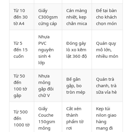
Từ 10
Giấy
Cán màng
Để tại bàn
đến 30
C300gsm
nhiệt, kẹp
cho khách
tờ A4
cứng cáp
chân mica
chọn món
Nhựa
Từ 5
PVC
Đóng gáy
Quán quy
đến 15
nguyên
lò xo kẽm
mô lớn,
cuốn
sinh 4
lật 360 độ
nhiều món
lớp
Từ 50
Nhựa
Bế gân
Quán trà
đến
mỏng
gập, bo
chanh, trà
100 tờ
gập đôi
tròn mép
sữa vỉa hè
gập
chữ V
Giấy
Cắt xén
Kẹp túi
Từ 500
Couche
thành
nilon giao
đến
150gsm
phẩm tờ
hàng
1000 tờ
mỏng
rơi
mang đi