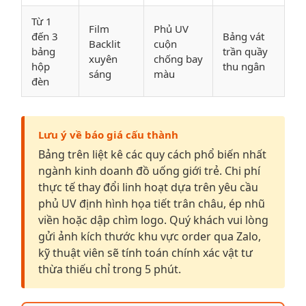
Từ 1
Film
Phủ UV
đến 3
Bảng vát
Backlit
cuộn
bảng
trần quầy
xuyên
chống bay
hộp
thu ngân
sáng
màu
đèn
Lưu ý về báo giá cấu thành
Bảng trên liệt kê các quy cách phổ biến nhất
ngành kinh doanh đồ uống giới trẻ. Chi phí
thực tế thay đổi linh hoạt dựa trên yêu cầu
phủ UV định hình họa tiết trân châu, ép nhũ
viền hoặc dập chìm logo. Quý khách vui lòng
gửi ảnh kích thước khu vực order qua Zalo,
kỹ thuật viên sẽ tính toán chính xác vật tư
thừa thiếu chỉ trong 5 phút.