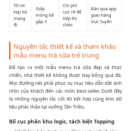
Tờ rơi
Chi phí
Giấy
Bán qua app
kẹp túi
cực rẻ để
mỏng bế
giao hàng
mang
tiếp thị
gập 3
trực tuyến
đi
chéo
Nguyên tắc thiết kế và tham khảo
mẫu menu trà sữa trẻ trung
Để tạo ra một mẫu menu trà sữa đẹp và thực
chiến, nhà thiết kế không được bay bổng quá đà.
Mọi đường nét phải phục vụ mục tiêu dẫn dắt ánh
nhìn của khách đến các món best-seller. Dưới đây
là những nguyên tắc cốt lõi kết hợp cùng kho dữ
liệu phác thảo tại xưởng Tân Triều.
Bố cục phân khu logic, tách biệt Topping