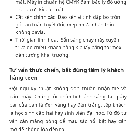
mát. Máy in chuẩn hệ CMYK đảm bảo ly đồ uống
trông cực kỳ bắt mắt.
Cắt xén chính xác: Dao xén vi tính dập bo tròn
góc an toàn tuyệt đối, mép nhựa nhẵn thín
không bavia.
Thời gian linh hoạt: Sẵn sàng chạy máy xuyên
trưa để chiều khách hàng kịp lấy bảng formex
dán tường khai trương.
Tư vấn thực chiến, bắt đúng tâm lý khách
hàng teen
Đội ngũ kỹ thuật không đơn thuần nhận file và
bấm máy. Chúng tôi phân tích ánh sáng tại quầy
bar của bạn là đèn vàng hay đèn trắng, tệp khách
là học sinh cấp hai hay sinh viên đại học. Từ đó tư
vấn cán màng bóng để màu sắc nổi bật hay cán
mờ để chống lóa đèn rọi.