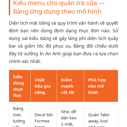
Kiểu menu cho quán trà sữa —
Bảng ứng dụng theo mô hình
Diện tích mặt bằng và quy trình vận hành sẽ quyết
định bạn nên dùng định dạng thực đơn nào. Sử
dụng sai kiểu dáng sẽ gây lãng phí diện tích quầy
bar và giảm tốc độ phục vụ. Bảng đối chiếu dưới
đây từ xưởng In An Anh giúp bạn đưa ra lựa chọn
chính xác nhất.
Kiểu
Chất
Điểm
Phù hợp
dáng
liệu gia
mạnh
cho mô
thực
công
cốt lõi
hình
đơn
Bảng
Nhẹ, dễ
treo
Decal bồi
Quán Take-
dán keo
tường
Formex
away, kiot
2 mặt,
vát
5mm
nhỏ gọn