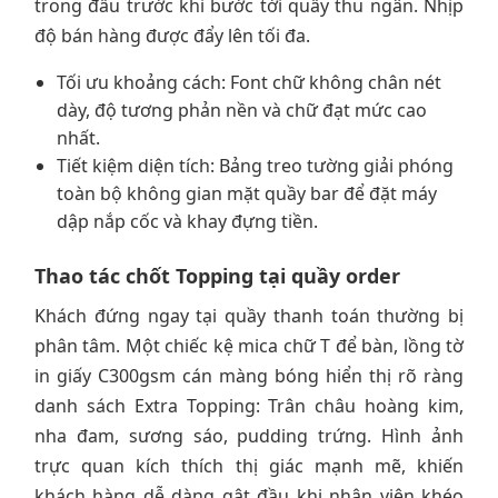
trong đầu trước khi bước tới quầy thu ngân. Nhịp
độ bán hàng được đẩy lên tối đa.
Tối ưu khoảng cách: Font chữ không chân nét
dày, độ tương phản nền và chữ đạt mức cao
nhất.
Tiết kiệm diện tích: Bảng treo tường giải phóng
toàn bộ không gian mặt quầy bar để đặt máy
dập nắp cốc và khay đựng tiền.
Thao tác chốt Topping tại quầy order
Khách đứng ngay tại quầy thanh toán thường bị
phân tâm. Một chiếc kệ mica chữ T để bàn, lồng tờ
in giấy C300gsm cán màng bóng hiển thị rõ ràng
danh sách Extra Topping: Trân châu hoàng kim,
nha đam, sương sáo, pudding trứng. Hình ảnh
trực quan kích thích thị giác mạnh mẽ, khiến
khách hàng dễ dàng gật đầu khi nhân viên khéo