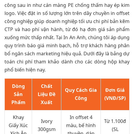
công sau in như cán màng PE chống thấm hay ép kim
logo. Việc đặt in số lượng lớn trên dây chuyền in offset
công nghiệp giúp doanh nghiệp tối ưu chi phí bản kẽm
CTP và hao phí vận hành, từ đó hạ đơn giá sản phẩm
xuống mức thấp nhất. Tại In An Anh, chúng tôi áp dụng
quy trình báo giá minh bạch, hỗ trợ khách hàng phân
bổ ngân sách marketing hiệu quả. Dưới đây là bảng dự
toán chi phí tham khảo dành cho các dòng hộp khay
phổ biến hiện nay.
Dòng
Chất
Quy Cách Gia
Đơn Giá
Sản
Liệu Đề
Công
(VNĐ/SP)
Phẩm
Xuất
Khay
In offset 4
Ivory
Từ 1.100đ
Giấy Xúc
màu, bế hình
300gsm
(SL
Xích Ăn
thuyền, dán