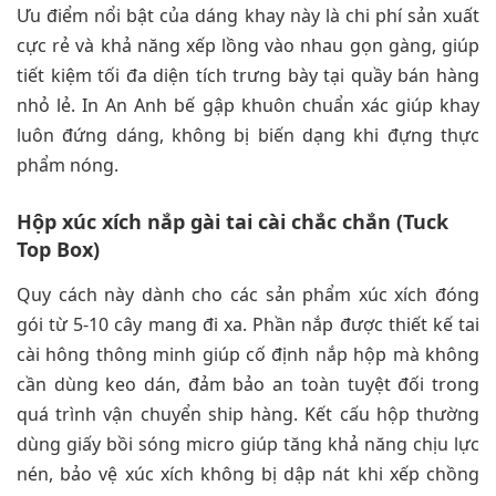
Ưu điểm nổi bật của dáng khay này là chi phí sản xuất
cực rẻ và khả năng xếp lồng vào nhau gọn gàng, giúp
tiết kiệm tối đa diện tích trưng bày tại quầy bán hàng
nhỏ lẻ. In An Anh bế gập khuôn chuẩn xác giúp khay
luôn đứng dáng, không bị biến dạng khi đựng thực
phẩm nóng.
Hộp xúc xích nắp gài tai cài chắc chắn (Tuck
Top Box)
Quy cách này dành cho các sản phẩm xúc xích đóng
gói từ 5-10 cây mang đi xa. Phần nắp được thiết kế tai
cài hông thông minh giúp cố định nắp hộp mà không
cần dùng keo dán, đảm bảo an toàn tuyệt đối trong
quá trình vận chuyển ship hàng. Kết cấu hộp thường
dùng giấy bồi sóng micro giúp tăng khả năng chịu lực
nén, bảo vệ xúc xích không bị dập nát khi xếp chồng