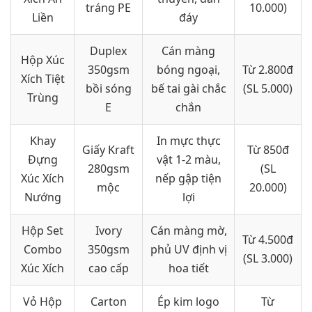
tráng PE
10.000)
Liền
đáy
Duplex
Cán màng
Hộp Xúc
350gsm
bóng ngoại,
Từ 2.800đ
Xích Tiệt
bồi sóng
bế tai gài chắc
(SL 5.000)
Trùng
E
chắn
Khay
In mực thực
Giấy Kraft
Từ 850đ
Đựng
vật 1-2 màu,
280gsm
(SL
Xúc Xích
nếp gập tiện
mộc
20.000)
Nướng
lợi
Hộp Set
Ivory
Cán màng mờ,
Từ 4.500đ
Combo
350gsm
phủ UV định vị
(SL 3.000)
Xúc Xích
cao cấp
hoa tiết
Vỏ Hộp
Carton
Ép kim logo
Từ