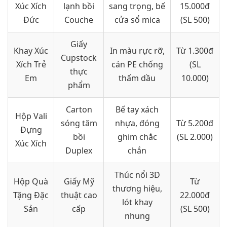
Xúc Xích
lạnh bồi
sang trọng, bế
15.000đ
Đức
Couche
cửa sổ mica
(SL 500)
Giấy
Khay Xúc
In màu rực rỡ,
Từ 1.300đ
Cupstock
Xích Trẻ
cán PE chống
(SL
thực
Em
thấm dầu
10.000)
phẩm
Carton
Bế tay xách
Hộp Vali
sóng tăm
nhựa, đóng
Từ 5.200đ
Đựng
bồi
ghim chắc
(SL 2.000)
Xúc Xích
Duplex
chắn
Thúc nổi 3D
Hộp Quà
Giấy Mỹ
Từ
thương hiệu,
Tặng Đặc
thuật cao
22.000đ
lót khay
Sản
cấp
(SL 500)
nhung