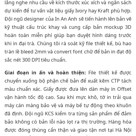
lắng nghe nhu cầu về kích thước xúc xích và ngân sách
dự kiến để tư vấn vật liệu giấy Ivory hay Kraft phù hợp.
Đội ngũ designer của In An Anh sẽ tiến hành lên bản vẽ
kỹ thuật cấu trúc khay và cung cấp bản mockup 3D
hoàn toàn miễn phí giúp bạn duyệt hình dáng trước
khi in đại trà. Chúng tôi rà soát kỹ file thiết kế, bù hao
tràn lề bleed 2mm và convert font chữ để bản in đạt độ
sắc nét 300 DPI tiêu chuẩn.
Giai đoạn in ấn và hoàn thiện:
File thiết kế được
chuyển xuống bộ phận chế bản để xuất kẽm CTP tách
màu chuẩn xác. Giấy được đưa lên dàn máy in Offset
vận hành tốc độ cao. Sau khi mực khô, tờ in trải qua
máy cán màng bảo vệ và máy bế tự động theo khuôn
đã định. Đội ngũ KCS kiểm tra từng sản phẩm để đảm
bảo không có bản lỗi nào lọt ra thị trường. Hàng hóa
được đóng thùng cẩn thận và giao tận nơi tại Hà Nội