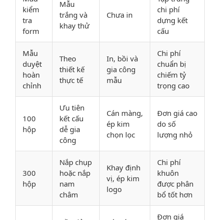
Mẫu
kiểm
chi phí
trắng và
Chưa in
tra
dựng kết
khay thử
form
cấu
Mẫu
Chi phí
Theo
In, bồi và
duyệt
chuẩn bị
thiết kế
gia công
hoàn
chiếm tỷ
thực tế
mẫu
chỉnh
trọng cao
Ưu tiên
Cán màng,
Đơn giá cao
100
kết cấu
ép kim
do số
hộp
dễ gia
chọn lọc
lượng nhỏ
công
Nắp chụp
Chi phí
Khay định
300
hoặc nắp
khuôn
vị, ép kim
hộp
nam
được phân
logo
châm
bổ tốt hơn
Đơn giá