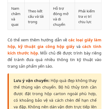
Nam
Hỗ trợ
Theo kết
Phải kiểm
châm
đóng mở
cấu và tải
tra vị trí
và
và di
trọng
chịu lực
quai
chuyển
Có thể xem thêm hướng dẫn về
các loại giấy làm
hộp
,
kỹ thuật gia công hộp giấy
và
cách tính
kích thước hộp
. Mỗi chủ đề được trình bày riêng
để tránh đưa quá nhiều thông tin kỹ thuật vào
trang sản phẩm yến sào.
Lưu ý vận chuyển:
Hộp quà đẹp không thay
thế thùng vận chuyển. Bộ hũ thủy tinh cần
được đặt trong hộp carton ngoài phù hợp,
có khoảng bảo vệ và cách chèn để hạn chế
va đập. Không nên dán vận đơn trực tiếp lên