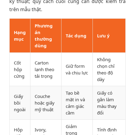
kỹ thuật; quy cách cuối cùng cần được kiểm tra
trên mẫu thật.
Phương
Hạng
án
Tác dụng
Lưu ý
mục
thường
dùng
Không
Cốt
Carton
Giữ form
chọn chỉ
hộp
lạnh theo
và chịu lực
theo độ
cứng
tải trọng
dày
Tạo bề
Giấy có
Giấy
Couche
mặt in và
gân làm
bồi
hoặc giấy
cảm giác
màu thay
ngoài
mỹ thuật
cầm
đổi
Giảm
Hộp
Ivory,
Tính định
trọng