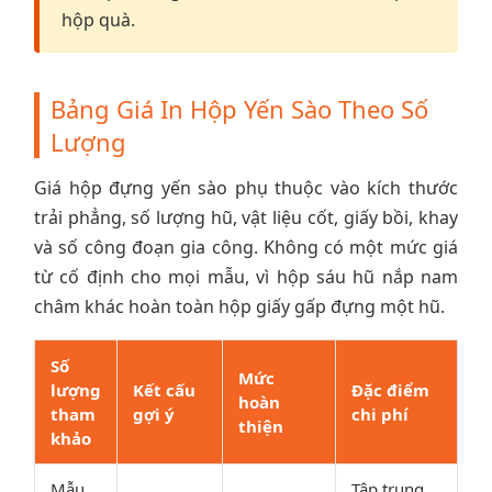
hộp quà.
Bảng Giá In Hộp Yến Sào Theo Số
Lượng
Giá hộp đựng yến sào phụ thuộc vào kích thước
trải phẳng, số lượng hũ, vật liệu cốt, giấy bồi, khay
và số công đoạn gia công. Không có một mức giá
từ cố định cho mọi mẫu, vì hộp sáu hũ nắp nam
châm khác hoàn toàn hộp giấy gấp đựng một hũ.
Số
Mức
lượng
Kết cấu
Đặc điểm
hoàn
tham
gợi ý
chi phí
thiện
khảo
Mẫu
Tập trung