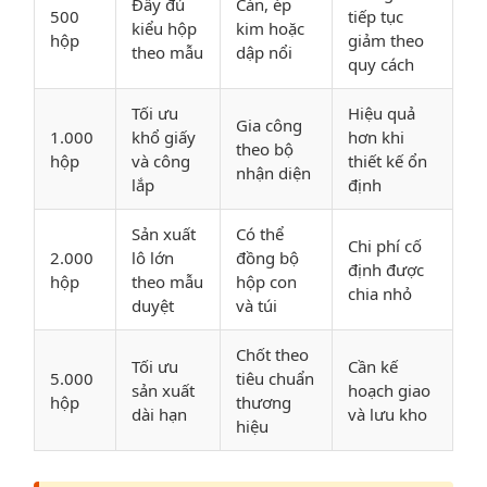
Đầy đủ
Cán, ép
500
tiếp tục
kiểu hộp
kim hoặc
hộp
giảm theo
theo mẫu
dập nổi
quy cách
Tối ưu
Hiệu quả
Gia công
1.000
khổ giấy
hơn khi
theo bộ
hộp
và công
thiết kế ổn
nhận diện
lắp
định
Sản xuất
Có thể
Chi phí cố
2.000
lô lớn
đồng bộ
định được
hộp
theo mẫu
hộp con
chia nhỏ
duyệt
và túi
Chốt theo
Tối ưu
Cần kế
5.000
tiêu chuẩn
sản xuất
hoạch giao
hộp
thương
dài hạn
và lưu kho
hiệu