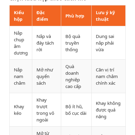
Kiểu
Đặc
Lưu ý kỹ
Phù hợp
hộp
điểm
thuật
Nắp
Nắp và
Bộ quà
Dung sai
chụp
đáy tách
truyền
nắp phải
âm
rời
thống
vừa
dương
Quà
Nắp
Mở như
Căn vị trí
doanh
nam
quyển
nam châm
nghiệp
châm
sách
chính xác
cao cấp
Khay
Khay không
Khay
trượt
Bộ ít hũ,
được quá
kéo
trong vỏ
bố cục dài
nặng
ngoài
Mở từ