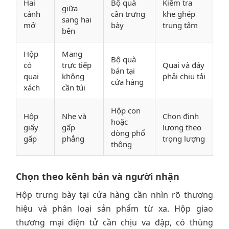
Hai
Bộ quà
Kiểm tra
giữa
cánh
cần trưng
khe ghép
sang hai
mở
bày
trung tâm
bên
Hộp
Mang
Bộ quà
có
trực tiếp
Quai và đáy
bán tại
quai
không
phải chịu tải
cửa hàng
xách
cần túi
Hộp con
Hộp
Nhẹ và
Chọn định
hoặc
giấy
gấp
lượng theo
dòng phổ
gấp
phẳng
trọng lượng
thông
Chọn theo kênh bán và người nhận
Hộp trưng bày tại cửa hàng cần nhìn rõ thương
hiệu và phân loại sản phẩm từ xa. Hộp giao
thương mại điện tử cần chịu va đập, có thùng