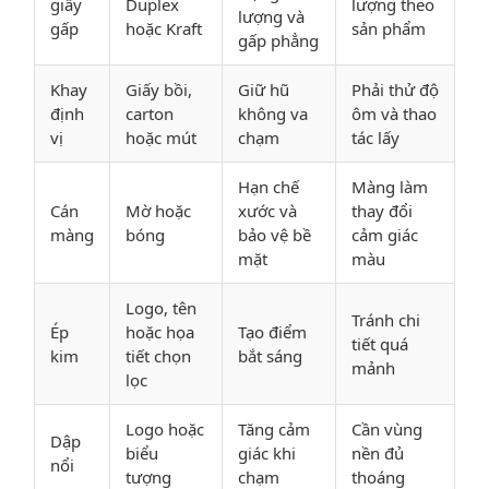
giấy
Duplex
lượng theo
lượng và
gấp
hoặc Kraft
sản phẩm
gấp phẳng
Khay
Giấy bồi,
Giữ hũ
Phải thử độ
định
carton
không va
ôm và thao
vị
hoặc mút
chạm
tác lấy
Hạn chế
Màng làm
Cán
Mờ hoặc
xước và
thay đổi
màng
bóng
bảo vệ bề
cảm giác
mặt
màu
Logo, tên
Tránh chi
Ép
hoặc họa
Tạo điểm
tiết quá
kim
tiết chọn
bắt sáng
mảnh
lọc
Logo hoặc
Tăng cảm
Cần vùng
Dập
biểu
giác khi
nền đủ
nổi
tượng
chạm
thoáng