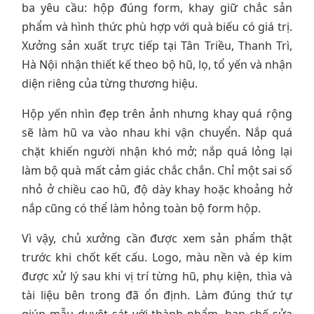
ba yêu cầu: hộp đúng form, khay giữ chắc sản
phẩm và hình thức phù hợp với quà biếu có giá trị.
Xưởng sản xuất trực tiếp tại Tân Triều, Thanh Trì,
Hà Nội nhận thiết kế theo bộ hũ, lọ, tổ yến và nhận
diện riêng của từng thương hiệu.
Hộp yến nhìn đẹp trên ảnh nhưng khay quá rộng
sẽ làm hũ va vào nhau khi vận chuyển. Nắp quá
chặt khiến người nhận khó mở; nắp quá lỏng lại
làm bộ quà mất cảm giác chắc chắn. Chỉ một sai số
nhỏ ở chiều cao hũ, độ dày khay hoặc khoảng hở
nắp cũng có thể làm hỏng toàn bộ form hộp.
Vì vậy, chủ xưởng cần được xem sản phẩm thật
trước khi chốt kết cấu. Logo, màu nền và ép kim
được xử lý sau khi vị trí từng hũ, phụ kiện, thìa và
tài liệu bên trong đã ổn định. Làm đúng thứ tự
giúp mẫu duyệt sát với thành phẩm, hạn chế sửa