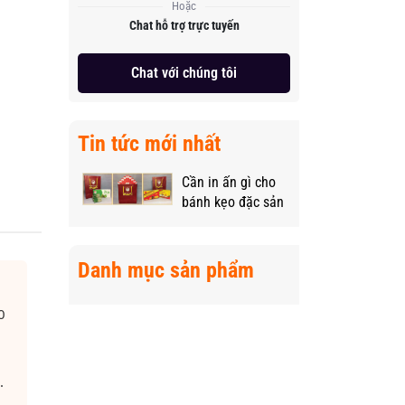
Hoặc
Chat hỗ trợ trực tuyến
Chat với chúng tôi
Tin tức mới nhất
Cần in ấn gì cho
bánh kẹo đặc sản
vùng miền để
“nâng tầm” sản
phẩm?
Danh mục sản phẩm
0
.