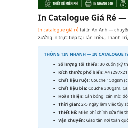
In Catalogue Giá Rẻ —
In catalogue giá rẻ
tại In An Anh — chuyê
Xưởng in trực tiếp tại Tân Triều, Thanh Trì,
THÔNG TIN NHANH — IN CATALOGUE TẠ
Số lượng tối thiểu:
30 cuốn (kỹ th
Kích thước phổ biến:
A4 (297x210
Chất liệu ruột:
Couche 150gsm (ch
Chất liệu bìa:
Couche 300gsm, Car
Hoàn thiện:
Cán bóng, cán mờ, đón
Thời gian:
2-5 ngày làm việc tùy s
Thiết kế:
Miễn phí chỉnh sửa file th
Vận chuyển:
Giao tận nơi toàn quố