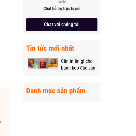
Hoặc
Chat hỗ trợ trực tuyến
Chat với chúng tôi
Tin tức mới nhất
Cần in ấn gì cho
bánh kẹo đặc sản
vùng miền để
“nâng tầm” sản
phẩm?
Danh mục sản phẩm
n