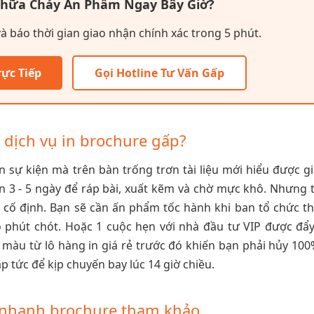
Chữa Cháy Ấn Phẩm Ngay Bây Giờ?
và báo thời gian giao nhận chính xác trong 5 phút.
rực Tiếp
Gọi Hotline Tư Vấn Gấp
 dịch vụ in brochure gấp?
 sự kiện mà trên bàn trống trơn tài liệu mới hiểu được giá
ần 3 - 5 ngày để ráp bài, xuất kẽm và chờ mực khô. Nhưng 
h cố định. Bạn sẽ cần ấn phẩm tốc hành khi ban tổ chức t
 phút chót. Hoặc 1 cuộc hẹn với nhà đầu tư VIP được đẩy
i màu từ lô hàng in giá rẻ trước đó khiến bạn phải hủy 100
p tức để kịp chuyến bay lúc 14 giờ chiều.
n nhanh brochure tham khảo