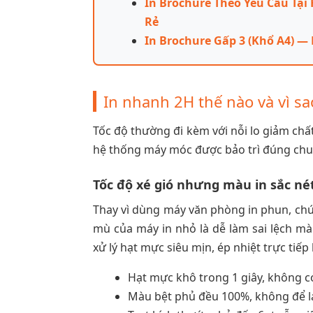
In Brochure Theo Yêu Cầu Tại 
Rẻ
In Brochure Gấp 3 (Khổ A4) —
In nhanh 2H thế nào và vì s
Tốc độ thường đi kèm với nỗi lo giảm c
hệ thống máy móc được bảo trì đúng chuẩ
Tốc độ xé gió nhưng màu in sắc né
Thay vì dùng máy văn phòng in phun, chú
mù của máy in nhỏ là dễ làm sai lệch m
xử lý hạt mực siêu mịn, ép nhiệt trực tiếp
Hạt mực khô trong 1 giây, không c
Màu bệt phủ đều 100%, không để l