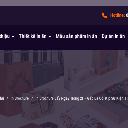
!
Hotline:
 thiệu
Thiết kế in ấn
Mẫu sản phẩm in ấn
Dự án in ấn
chủ
/
In Brochure
/
In Brochure Lấy Ngay Trong 2H - Gấp Là Có, Kịp Sự Kiện, 