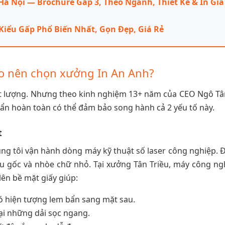
Hà Nội — Brochure Gấp 3, Theo Ngành, Thiết Kế & In Giá
 Kiểu Gấp Phổ Biến Nhất, Gọn Đẹp, Giá Rẻ
ao nên chọn xưởng In An Anh?
hất lượng. Nhưng theo kinh nghiệm 13+ năm của CEO Ngô Tâ
n hoàn toàn có thể đảm bảo song hành cả 2 yếu tố này.
t
ng tôi vận hành dòng máy kỹ thuật số laser công nghiệp. 
àu gốc và nhòe chữ nhỏ. Tại xưởng Tân Triều, máy công ng
 lên bề mặt giấy giúp:
ó hiện tượng lem bẩn sang mặt sau.
ại những dải sọc ngang.