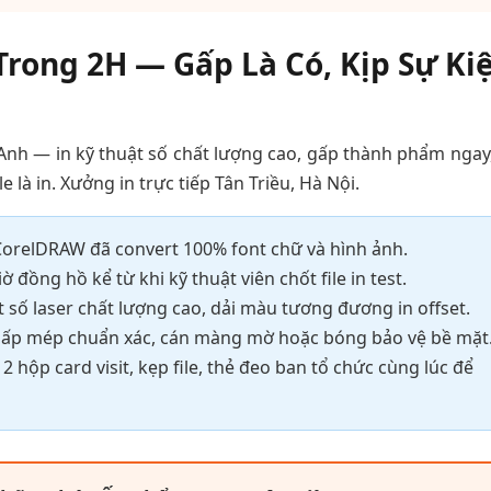
Trong 2H — Gấp Là Có, Kịp Sự Ki
 Anh — in kỹ thuật số chất lượng cao, gấp thành phẩm ngay,
e là in. Xưởng in trực tiếp Tân Triều, Hà Nội.
, CorelDRAW đã convert 100% font chữ và hình ảnh.
ờ đồng hồ kể từ khi kỹ thuật viên chốt file in test.
t số laser chất lượng cao, dải màu tương đương in offset.
 gấp mép chuẩn xác, cán màng mờ hoặc bóng bảo vệ bề mặt
2 hộp card visit, kẹp file, thẻ đeo ban tổ chức cùng lúc để