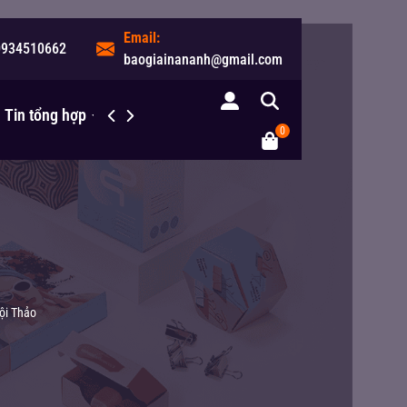
Email:
0934510662
baogiainananh@gmail.com
Tin tổng hợp
Liên hệ
0
Hội Thảo