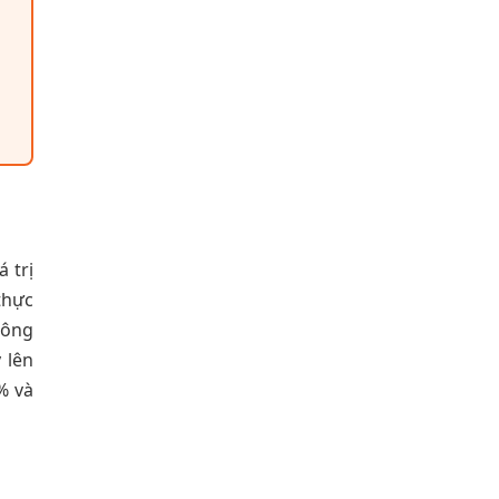
 trị
thực
hông
 lên
% và