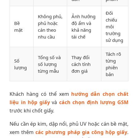
Đối
Không phủ,
Ảnh hưởng
chiếu
Bề
phủ hoặc
độ ẩm và
môi
mặt
cán theo
khả năng
trường
nhu cầu
tái chế
sử dụng
Tách rõ
Tổng số và
Thay đổi
Số
từng
số lượng
cách tính
lượng
phiên
từng mẫu
đơn giá
bản
Khách hàng có thể xem
hướng dẫn chọn chất
liệu in hộp giấy
và
cách chọn định lượng GSM
trước khi chốt giấy.
Nếu cần ép kim, dập nổi, phủ UV hoặc cán bề mặt,
xem thêm
các phương pháp gia công hộp giấy
.