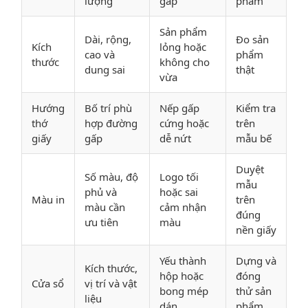
lượng
gấp
phẩm
Sản phẩm
Dài, rộng,
Đo sản
Kích
lỏng hoặc
cao và
phẩm
thước
không cho
dung sai
thật
vừa
Hướng
Bố trí phù
Nếp gấp
Kiểm tra
thớ
hợp đường
cứng hoặc
trên
giấy
gấp
dễ nứt
mẫu bế
Duyệt
Số màu, độ
Logo tối
mẫu
phủ và
hoặc sai
Màu in
trên
màu cần
cảm nhận
đúng
ưu tiên
màu
nền giấy
Yếu thành
Dựng và
Kích thước,
hộp hoặc
đóng
Cửa sổ
vị trí và vật
bong mép
thử sản
liệu
dán
phẩm