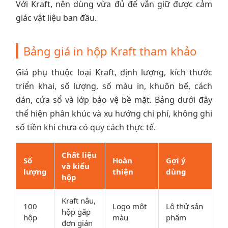
Với Kraft, nên dùng vừa đủ để vẫn giữ được cảm
giác vật liệu ban đầu.
Bảng giá in hộp Kraft tham khảo
Giá phụ thuộc loại Kraft, định lượng, kích thước
triển khai, số lượng, số màu in, khuôn bế, cách
dán, cửa sổ và lớp bảo vệ bề mặt. Bảng dưới đây
thể hiện phân khúc và xu hướng chi phí, không ghi
số tiền khi chưa có quy cách thực tế.
Chất liệu
Số
Hoàn
Gợi ý
và kiểu
lượng
thiện
dùng
hộp
Kraft nâu,
100
Logo một
Lô thử sản
hộp gấp
hộp
màu
phẩm
đơn giản