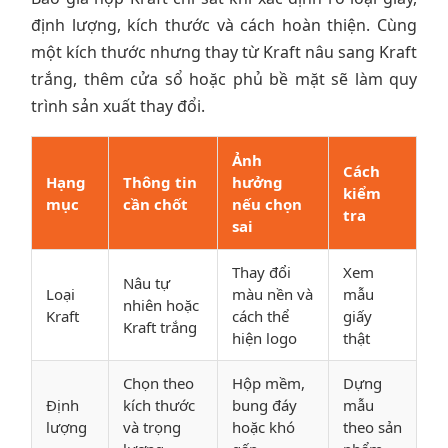
định lượng, kích thước và cách hoàn thiện. Cùng
một kích thước nhưng thay từ Kraft nâu sang Kraft
trắng, thêm cửa sổ hoặc phủ bề mặt sẽ làm quy
trình sản xuất thay đổi.
Ảnh
Cách
Hạng
Thông tin
hưởng
kiểm
mục
cần chốt
nếu chọn
tra
sai
Thay đổi
Xem
Nâu tự
Loại
màu nền và
mẫu
nhiên hoặc
Kraft
cách thể
giấy
Kraft trắng
hiện logo
thật
Chọn theo
Hộp mềm,
Dựng
Định
kích thước
bung đáy
mẫu
lượng
và trọng
hoặc khó
theo sản