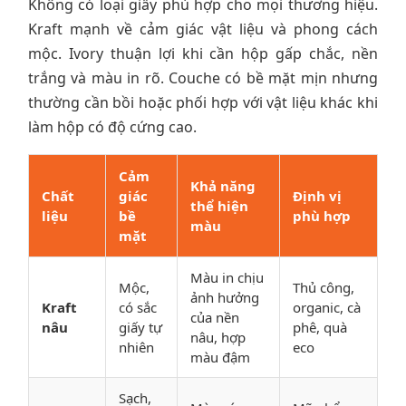
Không có loại giấy phù hợp cho mọi thương hiệu.
Kraft mạnh về cảm giác vật liệu và phong cách
mộc. Ivory thuận lợi khi cần hộp gấp chắc, nền
trắng và màu in rõ. Couche có bề mặt mịn nhưng
thường cần bồi hoặc phối hợp với vật liệu khác khi
làm hộp có độ cứng cao.
Cảm
Khả năng
Chất
giác
Định vị
thể hiện
liệu
bề
phù hợp
màu
mặt
Màu in chịu
Mộc,
Thủ công,
ảnh hưởng
Kraft
có sắc
organic, cà
của nền
nâu
giấy tự
phê, quà
nâu, hợp
nhiên
eco
màu đậm
Sạch,